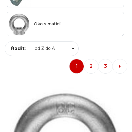
Oko s maticí
Řadit:
1
2
3