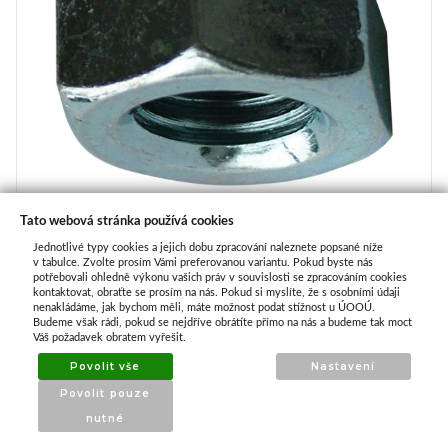
Tato webová stránka používá cookies
Matice uzavřená M10 DIN 1587 zinek bílý
Jednotlivé typy cookies a jejich dobu zpracování naleznete popsané níže
v tabulce. Zvolte prosím Vámi preferovanou variantu. Pokud byste nás
IHNED k odeslání
potřebovali ohledně výkonu vašich práv v souvislosti se zpracováním cookies
kontaktovat, obraťte se prosím na nás. Pokud si myslíte, že s osobními údaji
nenakládáme, jak bychom měli, máte možnost podat stížnost u ÚOOÚ.
2,25 Kč
Budeme však rádi, pokud se nejdříve obrátíte přímo na nás a budeme tak moct
Váš požadavek obratem vyřešit.
Povolit vše
Nastavení
Koupit
Povolit pouze
nutné