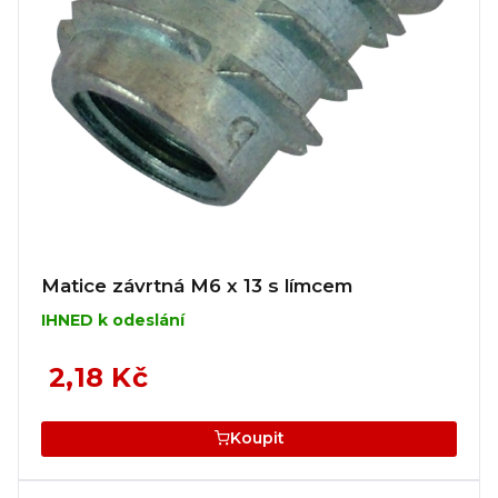
Matice závrtná M6 x 13 s límcem
IHNED k odeslání
2,18 Kč
Koupit