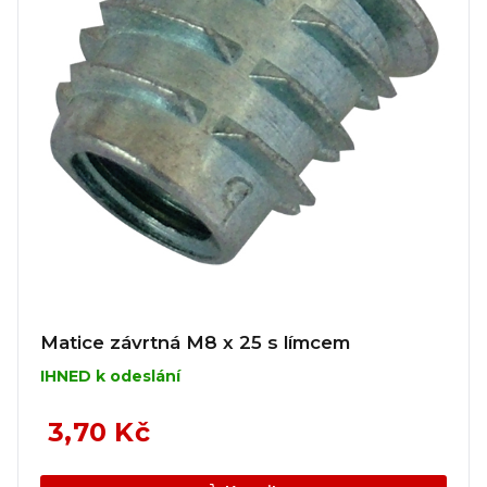
Matice závrtná M8 x 25 s límcem
IHNED k odeslání
3,70 Kč