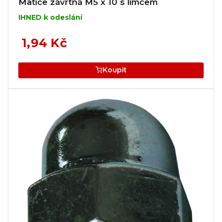
Matice závrtná M5 x 10 s límcem
IHNED k odeslání
1,94 Kč
Koupit