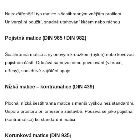
Nejrozšířenější typ matice s šestihranným vnějším profilem.
Univerzální použití, snadné utahování klíčem nebo ráčnou
Pojistná matice (DIN 985 / DIN 982)
Šestihranná matice s nylonovým kroužkem (nylon) nebo kovovou
pojistnou částí. Odolává samovolnému povolování (vibrace,
otřesy), spolehlivé zajištění spoje
Nízká matice – kontramatice (DIN 439)
Plochá, nízká šestihranná matice s menší výškou než standardní.
Úspora prostoru při omezené zástavbě. Používá se jako pojistná
(kontramatice) ke standardní matici
Korunková matice (DIN 935
)