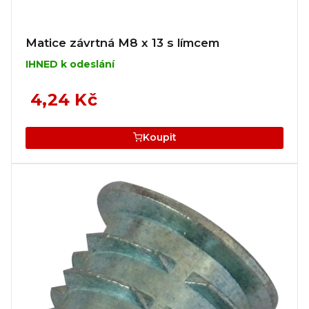
Matice závrtná M8 x 13 s límcem
IHNED k odeslání
4,24 Kč
Koupit