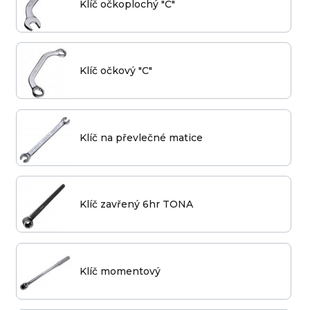
Klíč očkoplochý "C"
Klíč očkový "C"
Klíč na převlečné matice
Klíč zavřený 6hr TONA
Klíč momentový