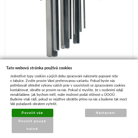
Tato webová stránka používá cookies
Sada 9 ks imbusových klíčů krátkých
Jednotlivé typy cookies a jejich dobu zpracování naleznete popsané níže
v tabulce. Zvolte prosím Vámi preferovanou variantu. Pokud byste nás
potřebovali ohledně výkonu vašich práv v souvislosti se zpracováním cookies
IHNED k odeslání
kontaktovat, obraťte se prosím na nás. Pokud si myslíte, že s osobními údaji
nenakládáme, jak bychom měli, máte možnost podat stížnost u ÚOOÚ.
Budeme však rádi, pokud se nejdříve obrátíte přímo na nás a budeme tak moct
98,00 Kč
Váš požadavek obratem vyřešit.
Povolit vše
Nastavení
Koupit
Povolit pouze
nutné