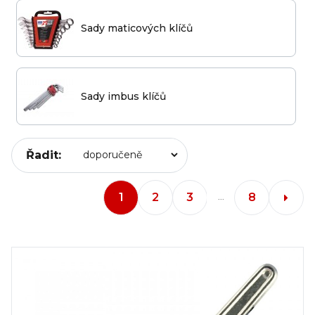
Sady maticových klíčů
Sady imbus klíčů
Řadit:
1
2
3
8
...