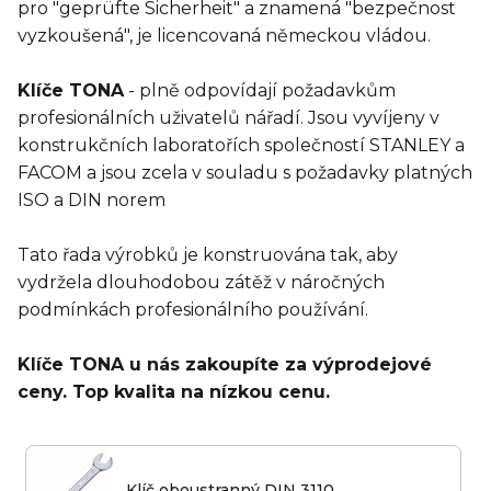
pro "geprüfte Sicherheit" a znamená "bezpečnost
vyzkoušená", je licencovaná německou vládou.
Klíče TONA
- plně odpovídají požadavkům
profesionálních uživatelů nářadí. Jsou vyvíjeny v
konstrukčních laboratořích společností STANLEY a
FACOM a jsou zcela v souladu s požadavky platných
ISO a DIN norem
Tato řada výrobků je konstruována tak, aby
vydržela dlouhodobou zátěž v náročných
podmínkách profesionálního používání.
Klíče TONA u nás zakoupíte za výprodejové
ceny. Top kvalita na nízkou cenu.
Klíč oboustranný DIN 3110