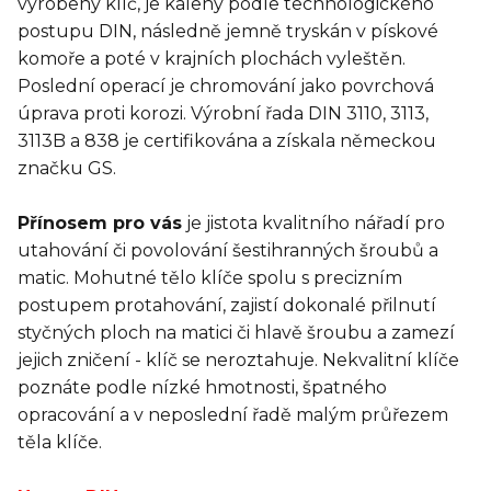
vyrobený klíč, je kalený podle technologického
postupu DIN, následně jemně tryskán v pískové
komoře a poté v krajních plochách vyleštěn.
Poslední operací je chromování jako povrchová
úprava proti korozi. Výrobní řada DIN 3110, 3113,
3113B a 838 je certifikována a získala německou
značku GS.
Přínosem pro vás
je jistota kvalitního nářadí pro
utahování či povolování šestihranných šroubů a
matic. Mohutné tělo klíče spolu s precizním
postupem protahování, zajistí dokonalé přilnutí
styčných ploch na matici či hlavě šroubu a zamezí
jejich zničení - klíč se neroztahuje. Nekvalitní klíče
poznáte podle nízké hmotnosti, špatného
opracování a v neposlední řadě malým průřezem
těla klíče.