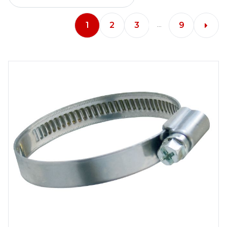
1
2
3
9
...