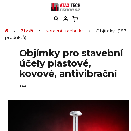
Zboží
Kotevní technika
Objímky
(187
produktů)
Objímky pro stavební
účely plastové,
kovové, antivibrační
...