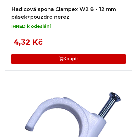
Hadicová spona Clampex W2 8 - 12 mm
pásek+pouzdro nerez
IHNED k odeslání
4,32 Kč
Koupit