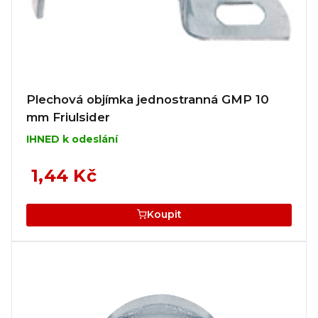
Plechová objímka jednostranná GMP 10
mm Friulsider
IHNED k odeslání
1,44 Kč
Koupit