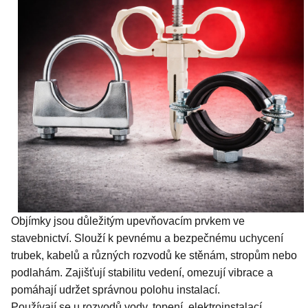
Objímky jsou důležitým upevňovacím prvkem ve
stavebnictví. Slouží k pevnému a bezpečnému uchycení
trubek, kabelů a různých rozvodů ke stěnám, stropům nebo
podlahám. Zajišťují stabilitu vedení, omezují vibrace a
pomáhají udržet správnou polohu instalací.
Používají se u rozvodů vody, topení, elektroinstalací,