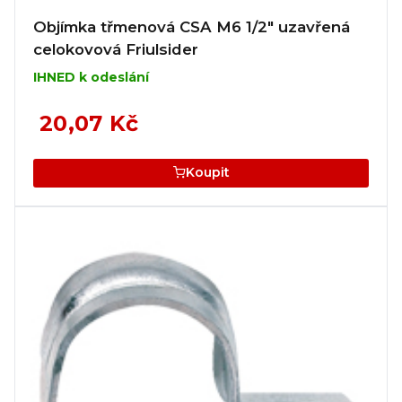
Objímka třmenová CSA M6 1/2" uzavřená
celokovová Friulsider
IHNED k odeslání
20,07 Kč
Koupit