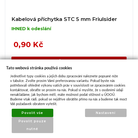
Kabelová příchytka STC 5 mm Friulsider
IHNED k odeslání
0,90 Kč
Koupit
Tato webová stránka používá cookies
Jednotlivé typy cookies a jejich dobu zpracování naleznete popsané níže
v tabulce. Zvolte prosím Vámi preferovanou variantu. Pokud byste nás
potřebovali ohledně výkonu vašich práv v souvislosti se zpracováním cookies
kontaktovat, obraťte se prosím na nás. Pokud si myslíte, že s osobními údaji
nenakládáme, jak bychom měli, máte možnost podat stížnost u ÚOOÚ.
Budeme však rádi, pokud se nejdříve obrátíte přímo na nás a budeme tak moct
Váš požadavek obratem vyřešit.
Povolit vše
Nastavení
Povolit pouze
nutné