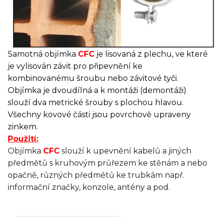
Samotná objímka
CFC
je lisovaná z plechu, ve které
je vylisován závit pro připevnění ke
kombinovanému šroubu nebo závitové tyči.
Objímka je dvoudílná a k montáži (demontáži)
slouží dva metrické šrouby s plochou hlavou.
Všechny kovové části jsou povrchově upraveny
zinkem
.
Použití:
Objímka
CFC
slouží k upevnění kabelů a jiných
předmětů s kruhovým průřezem ke stěnám a nebo
opačně, různých předmětů ke trubkám např.
informační značky, konzole, antény a pod.