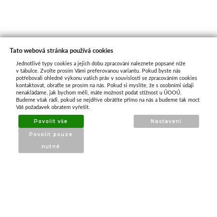
Tato webová stránka používá cookies
Jednotlivé typy cookies a jejich dobu zpracování naleznete popsané níže
O nás
v tabulce. Zvolte prosím Vámi preferovanou variantu. Pokud byste nás
potřebovali ohledně výkonu vašich práv v souvislosti se zpracováním cookies
kontaktovat, obraťte se prosím na nás. Pokud si myslíte, že s osobními údaji
nenakládáme, jak bychom měli, máte možnost podat stížnost u ÚOOÚ.
ATAX Tech je váš spolehlivý partner v oblasti
Budeme však rádi, pokud se nejdříve obrátíte přímo na nás a budeme tak moct
kotevní techniky, stavebního nářadí a
Váš požadavek obratem vyřešit.
příslušenství již 32 let.
Povolit vše
Nastavení
Specializujeme se na prodej profesionálního
Povolit pouze
nářadí značky Milwaukee a dalších
nutné
renomovaných výrobců.