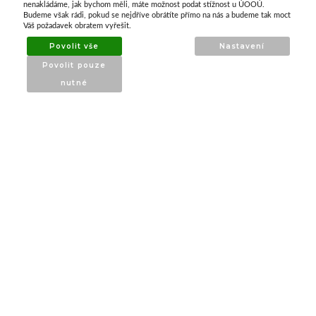
nenakládáme, jak bychom měli, máte možnost podat stížnost u ÚOOÚ.
ATAX Tech je váš spolehlivý partner v oblasti
Budeme však rádi, pokud se nejdříve obrátíte přímo na nás a budeme tak moct
kotevní techniky, stavebního nářadí a
Váš požadavek obratem vyřešit.
příslušenství již 32 let.
Povolit vše
Nastavení
Specializujeme se na prodej profesionálního
Povolit pouze
nářadí značky Milwaukee a dalších
nutné
renomovaných výrobců.
INFORMACE
O nás
Produkty
Poradna
Kontakt