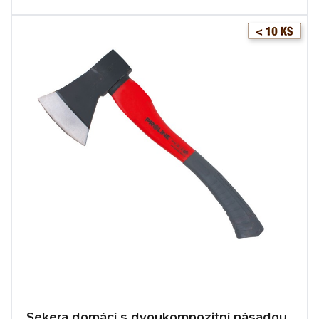
Sekera domácí s dvoukompozitní násadou