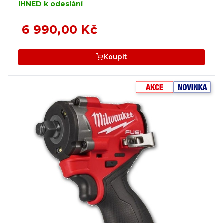
IHNED k odeslání
6 990,00 Kč
Koupit