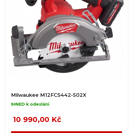
Milwaukee M12FCS442-502X
IHNED k odeslání
10 990,00 Kč