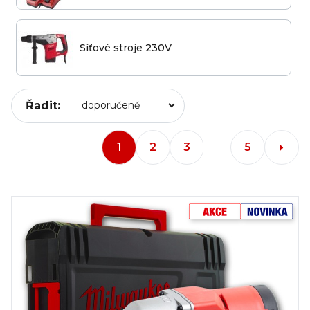
Síťové stroje 230V
Řadit:
1
2
3
5
...