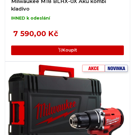
Milwaukee M18 BLHX-0X Aku kombi
kladivo
IHNED k odeslání
7 590,00 Kč
Koupit