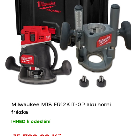
Milwaukee M18 FR12KIT-0P aku horní
frézka
IHNED k odeslání