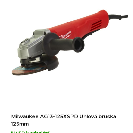
Milwaukee AG13-125XSPD Úhlová bruska
125mm
IHNED k odeslání