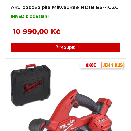
Aku pásová pila Milwaukee HD18 BS-402C
IHNED k odeslání
10 990,00 Kč
Koupit