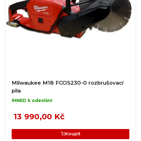
Milwaukee M18 FCOS230-0 rozbrušovací
pila
IHNED k odeslání
13 990,00 Kč
Koupit