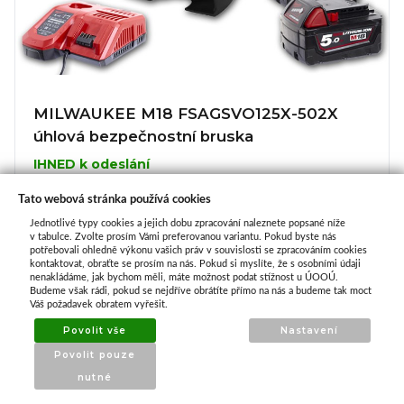
MILWAUKEE M18 FSAGSVO125X-502X
úhlová bezpečnostní bruska
IHNED k odeslání
Tato webová stránka používá cookies
16 990,00 Kč
Jednotlivé typy cookies a jejich dobu zpracování naleznete popsané níže
v tabulce. Zvolte prosím Vámi preferovanou variantu. Pokud byste nás
potřebovali ohledně výkonu vašich práv v souvislosti se zpracováním cookies
Koupit
kontaktovat, obraťte se prosím na nás. Pokud si myslíte, že s osobními údaji
nenakládáme, jak bychom měli, máte možnost podat stížnost u ÚOOÚ.
Budeme však rádi, pokud se nejdříve obrátíte přímo na nás a budeme tak moct
Váš požadavek obratem vyřešit.
Povolit vše
Nastavení
Povolit pouze
nutné