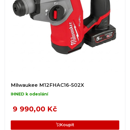
Milwaukee M12FHAC16-502X
IHNED k odeslání
9 990,00 Kč
Koupit