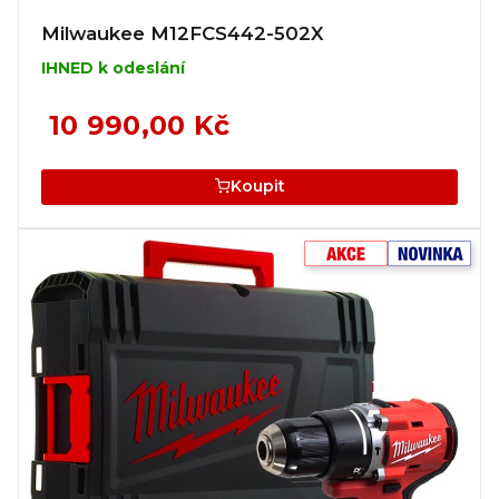
Milwaukee M12FCS442-502X
IHNED k odeslání
10 990,00 Kč
Koupit