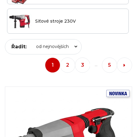
Síťové stroje 230V
Řadit:
1
2
3
5
...