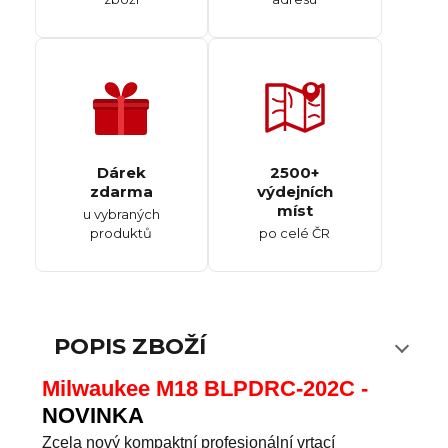
Dárek
2500+
zdarma
výdejních
míst
u vybraných
produktů
po celé ČR
POPIS ZBOŽÍ
Milwaukee M18 BLPDRC-202C -
NOVINKA
Zcela nový kompaktní profesionální vrtací