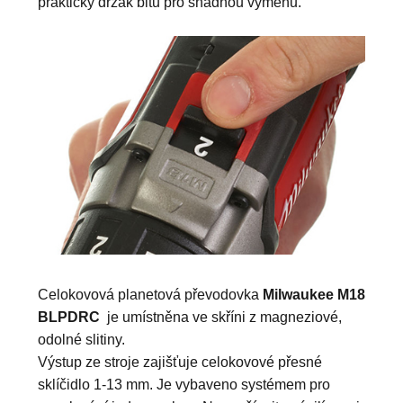
praktický držák bitů pro snadnou výměnu.
Celokovová planetová převodovka
Milwaukee M18
BLPDRC
je umístněna ve skříni z magneziové,
odolné slitiny.
Výstup ze stroje zajišťuje celokovové přesné
sklíčidlo 1-13 mm. Je vybaveno systémem pro