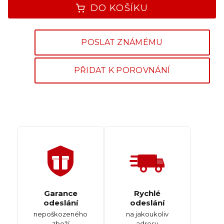
DO KOŠÍKU
POSLAT ZNÁMÉMU
PŘIDAT K POROVNÁNÍ
Garance
Rychlé
odeslání
odeslání
nepoškozeného
na jakoukoliv
zboží
adresu