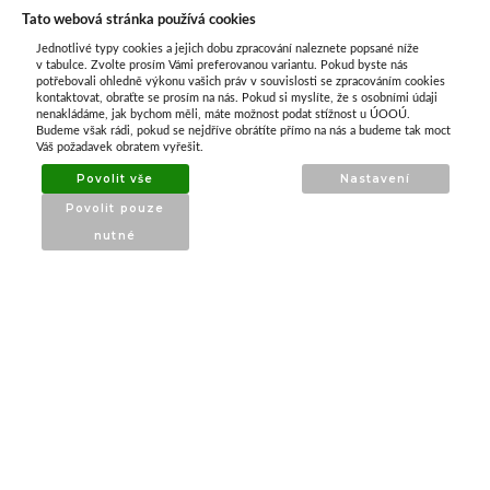
Tato webová stránka používá cookies
Jednotlivé typy cookies a jejich dobu zpracování naleznete popsané níže
O nás
v tabulce. Zvolte prosím Vámi preferovanou variantu. Pokud byste nás
potřebovali ohledně výkonu vašich práv v souvislosti se zpracováním cookies
kontaktovat, obraťte se prosím na nás. Pokud si myslíte, že s osobními údaji
nenakládáme, jak bychom měli, máte možnost podat stížnost u ÚOOÚ.
ATAX Tech je váš spolehlivý partner v oblasti
Budeme však rádi, pokud se nejdříve obrátíte přímo na nás a budeme tak moct
kotevní techniky, stavebního nářadí a
Váš požadavek obratem vyřešit.
příslušenství již 32 let.
Povolit vše
Nastavení
Specializujeme se na prodej profesionálního
Povolit pouze
nářadí značky Milwaukee a dalších
nutné
renomovaných výrobců.
INFORMACE
O nás