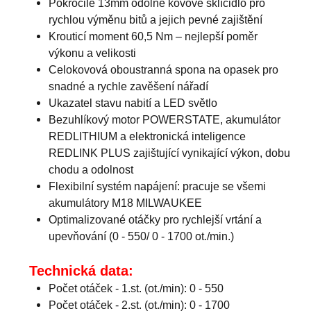
Pokročilé 13mm odolné kovové sklíčidlo pro
rychlou výměnu bitů a jejich pevné zajištění
Krouticí moment 60,5 Nm – nejlepší poměr
výkonu a velikosti
Celokovová oboustranná spona na opasek pro
snadné a rychle zavěšení nářadí
Ukazatel stavu nabití a LED světlo
Bezuhlíkový motor POWERSTATE, akumulátor
REDLITHIUM a elektronická inteligence
REDLINK PLUS zajištující vynikající výkon, dobu
chodu a odolnost
Flexibilní systém napájení: pracuje se všemi
akumulátory M18 MILWAUKEE
Optimalizované otáčky pro rychlejší vrtání a
upevňování (0 - 550/ 0 - 1700 ot./min.)
Technická data:
Počet otáček - 1.st. (ot./min): 0 - 550
Počet otáček - 2.st. (ot./min): 0 - 1700