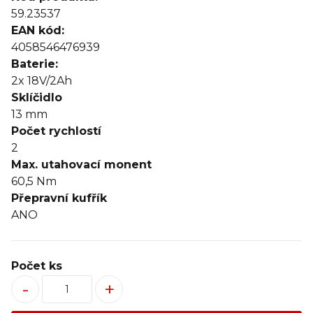
59.23537
EAN kód:
4058546476939
Baterie:
2x 18V/2Ah
Sklíčidlo
13 mm
Počet rychlostí
2
Max. utahovací monent
60,5 Nm
Přepravní kufřík
ANO
Počet ks
-
+