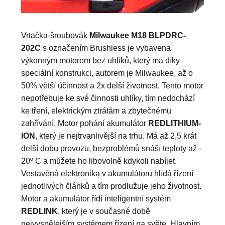
Vrtačka-šroubovák
Milwaukee M18 BLPDRC-
202C
s označením Brushless je vybavena
výkonným motorem bez uhlíků, který má díky
speciální konstrukci, autorem je Milwaukee, až o
50% větší účinnost a 2x delší životnost. Tento motor
nepotřebuje ke své činnosti uhlíky, tím nedochází
ke tření, elektrickým ztrátám a zbytečnému
zahřívání. Motor pohání akumulátor
REDLITHIUM-
ION
, který je nejtrvanlivější na trhu. Má až 2,5 krát
delší dobu provozu, bezproblémů snáší teploty až -
20
º C a můžete ho libovolně kdykoli nabíjet.
Vestavěná elektronika v akumulátoru hlídá řízení
jednotlivých článků a tím prodlužuje jeho životnost.
Motor a akumulátor řídí inteligentní systém
REDLINK
, který je v současné době
nejvyspělejším systémem řízení na světe.
Hlavním