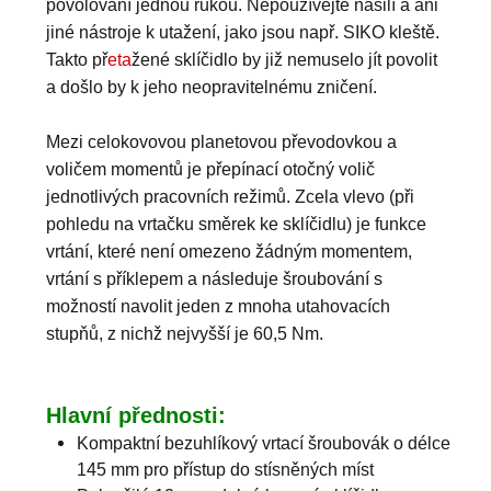
povolování jednou rukou. Nepoužívejte násilí a ani
jiné nástroje k utažení, jako jsou např. SIKO kleště.
Takto př
eta
žené sklíčidlo by již nemuselo jít povolit
a došlo by k jeho neopravitelnému zničení.
Mezi celokovovou planetovou převodovkou a
voličem momentů je přepínací otočný volič
jednotlivých pracovních režimů. Zcela vlevo (při
pohledu na vrtačku směrek ke sklíčidlu) je funkce
vrtání, které není omezeno žádným momentem,
vrtání s příklepem a následuje šroubování s
možností navolit jeden z mnoha utahovacích
stupňů, z nichž nejvyšší je 60,5 Nm.
Hlavní přednosti:
Kompaktní bezuhlíkový vrtací šroubovák o délce
145 mm pro přístup do stísněných míst