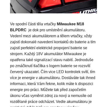
Ve spodní části těla vrtačky
Milwaukee M18
BLPDRC
je dok pro umístnění akumulátoru.
Vedení mezi akumulátorem a tělem vrtačky, vždy
zajistí dokonalé navedení kontaktů do baterie a tím
zajistí perfektní elektrické propojení baterie se
strojem. Každý 18V akumulátor Milwaukee je
opatřena také signalizací stavu nabití. Jednoduše
po zmáčknutí tlačítka s logem baterie se rozsvítí
červený ukazatel. Čím vice LED kontrolek svítí, tím
více je energie v akumulátoru. Dostáváte tak ihned
informaci, která Vám řekne, kolik máte k dispozici
energie pro práci. Můžete tak před započetím
úkonu včas vyměnit zdroj za nový a nemusíte od
rozdělané práce odcházet. Vedle akumulátoru je