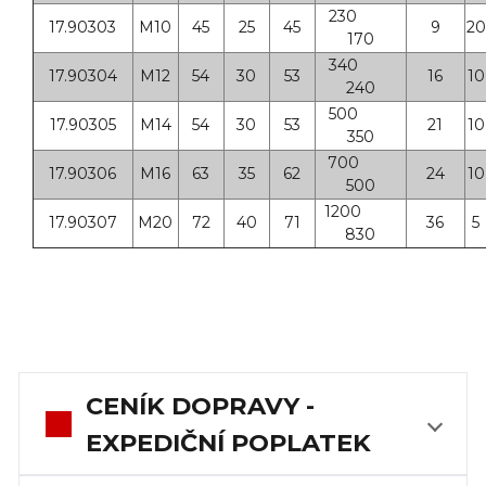
230
17.90303
M10
45
25
45
9
20
170
340
17.90304
M12
54
30
53
16
10
240
500
17.90305
M14
54
30
53
21
10
350
700
17.90306
M16
63
35
62
24
10
500
1200
17.90307
M20
72
40
71
36
5
830
CENÍK DOPRAVY -
EXPEDIČNÍ POPLATEK