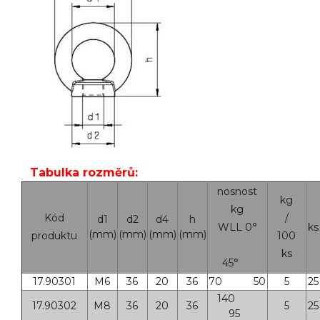
Tabulka rozměrů:
nosnost
kg
kg
Kód
/
d1
d2
d4
h
WLL 0°
ks
(mm)
(mm)
(mm)
(mm)
produktu
100
ks
45°
17.90301
M6
36
20
36
70 50
5
25
140
17.90302
M8
36
20
36
5
25
95