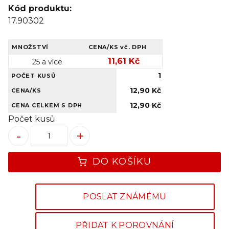
Kód produktu:
17.90302
MNOŽSTVÍ
CENA/KS
vč. DPH
11,61 Kč
25 a více
1
POČET KUSŮ
12,90 Kč
CENA/KS
12,90 Kč
CENA CELKEM S DPH
Počet kusů
-
+
DO KOŠÍKU
POSLAT ZNÁMÉMU
PŘIDAT K POROVNÁNÍ