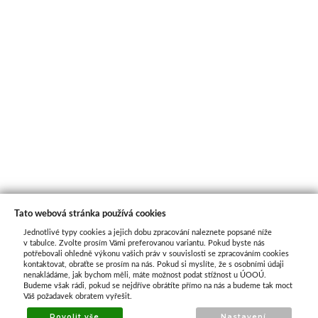
Tato webová stránka používá cookies
Jednotlivé typy cookies a jejich dobu zpracování naleznete popsané níže
O nás
v tabulce. Zvolte prosím Vámi preferovanou variantu. Pokud byste nás
potřebovali ohledně výkonu vašich práv v souvislosti se zpracováním cookies
kontaktovat, obraťte se prosím na nás. Pokud si myslíte, že s osobními údaji
nenakládáme, jak bychom měli, máte možnost podat stížnost u ÚOOÚ.
ATAX Tech je váš spolehlivý partner v oblasti
Budeme však rádi, pokud se nejdříve obrátíte přímo na nás a budeme tak moct
kotevní techniky, stavebního nářadí a
Váš požadavek obratem vyřešit.
příslušenství již 32 let.
Povolit vše
Nastavení