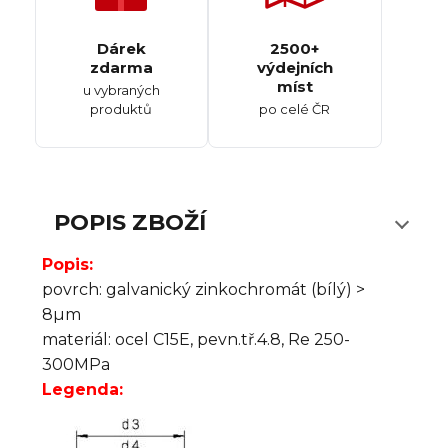
Dárek
2500+
zdarma
výdejních
míst
u vybraných
produktů
po celé ČR
POPIS ZBOŽÍ
Popis:
povrch: galvanický zinkochromát (bílý) >
8µm
materiál: ocel C15E, pevn.tř.4.8, Re 250-
300MPa
Legenda: