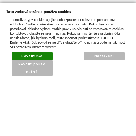
Tato webová stránka používá cookies
Jednotlivé typy cookies a jejich dobu zpracování naleznete popsané níže
O nás
v tabulce. Zvolte prosím Vámi preferovanou variantu. Pokud byste nás
potřebovali ohledně výkonu vašich práv v souvislosti se zpracováním cookies
kontaktovat, obraťte se prosím na nás. Pokud si myslíte, že s osobními údaji
nenakládáme, jak bychom měli, máte možnost podat stížnost u ÚOOÚ.
ATAX Tech je váš spolehlivý partner v oblasti
Budeme však rádi, pokud se nejdříve obrátíte přímo na nás a budeme tak moct
kotevní techniky, stavebního nářadí a
Váš požadavek obratem vyřešit.
příslušenství již 32 let.
Povolit vše
Nastavení
Specializujeme se na prodej profesionálního
Povolit pouze
nářadí značky Milwaukee a dalších
nutné
renomovaných výrobců.
INFORMACE