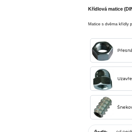
Křídlová matice (DI
Matice s dvěma křídly 
Přesná
Uzavř
Šneko
Řadit: