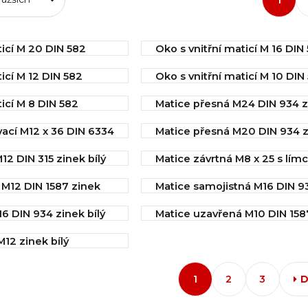
ticí M 20 DIN 582
Oko s vnitřní maticí M 16 DIN
í
IHNED k odeslání
icí M 12 DIN 582
Oko s vnitřní maticí M 10 DIN
40,50 Kč
í
IHNED k odeslání
ticí M 8 DIN 582
Matice přesná M24 DIN 934 zi
17,82 Kč
Koupit
Koupit
í
IHNED k odeslání
ací M12 x 36 DIN 6334
Matice přesná M20 DIN 934 z
10,26 Kč
Koupit
Koupit
IHNED k odeslání
12 DIN 315 zinek bílý
Matice závrtná M8 x 25 s lí
í
5,85 Kč
Koupit
Koupit
í
IHNED k odeslání
 M12 DIN 1587 zinek
Matice samojistná M16 DIN 9
3,70 Kč
bílý
Koupit
6 DIN 934 zinek bílý
Matice uzavřená M10 DIN 158
Koupit
í
IHNED k odeslání
bílý
Koupit
Koupit
í
3,38 Kč
M12 zinek bílý
IHNED k odeslání
í
2,25 Kč
Koupit
Koupit
1
2
3
D
Koupit
Koupit