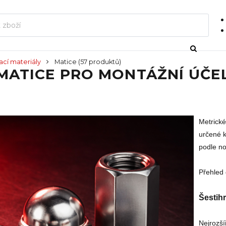
ací materiály
Matice
(57 produktů)
MATICE PRO MONTÁŽNÍ ÚČE
Metrické
určené k
podle no
Přehled 
Šestih
Nejrozší