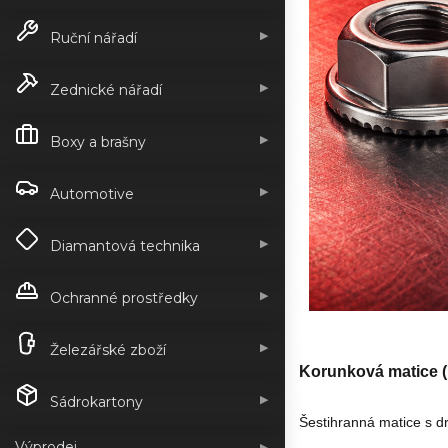
▶
Ruční nářadí
▶
Zednické nářadí
▶
Boxy a brašny
▶
Automotive
▶
Diamantová technika
▶
Ochranné prostředky
▶
Železářské zboží
Korunková matice 
▶
Sádrokartony
Šestihranná matice s dr
Výprodej
▶