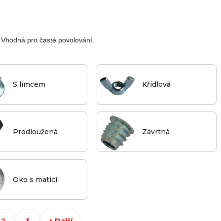
 Vhodná pro časté povolování.
S límcem
Křídlová
Prodloužená
Závrtná
Oko s maticí
2
3
Další