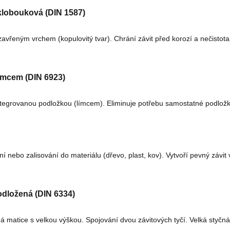
klobouková (DIN 1587)
avřeným vrchem (kopulovitý tvar). Chrání závit před korozí a nečistota
límcem (DIN 6923)
ntegrovanou podložkou (límcem). Eliminuje potřebu samostatné podložky
ní nebo zalisování do materiálu (dřevo, plast, kov). Vytvoří pevný zá
odložená (DIN 6334)
á matice s velkou výškou. Spojování dvou závitových tyčí. Velká styčná