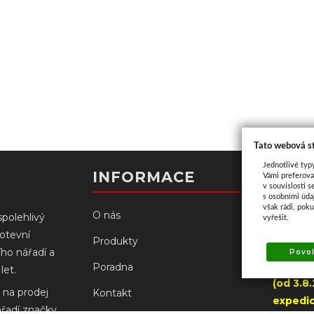
Tato webová s
Jednotlivé typ
Kont
INFORMACE
Vámi preferova
v souvislosti s
s osobními úd
však rádi, pok
O nás
spolehlivý
vyřešit.
kotevní
Palacké
Produkty
ího nářadí a
Povol
766 61 N
Poradna
let.
(od 3.8
 na prodej
Kontakt
expedic
ářadí značky