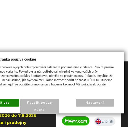
tránka používá cookies
y cookies a jejich dobu zpracování naleznete popsané níže v tabulce. Zvolte prosím
akt
Mapa
nou variantu. Pokud byste nás potřebovali ohledně výkonu vašich práv
e zpracováním cookies kontaktovat, obraťte se prosím na nás. Pokud si myslíte, že
aji nenakládáme, jak bychom měli, máte možnost podat stížnost u ÚOOÚ. Budeme
ud se nejdříve obrátíte přímo na nás a budeme tak moct Váš požadavek obratem
ho 195
it vše
Povolit pouze
Nastavení
apajedla
nutné
.2026 do 7.8.2026
e i prodejny