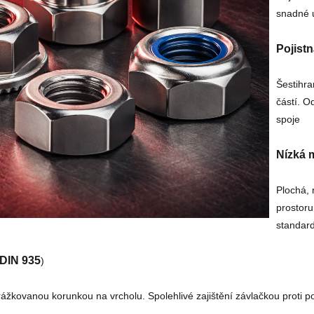
snadné 
Pojistn
Šestihra
částí. O
spoje
Nízká m
Plochá, 
prostoru
standard
(DIN 935
)
ážkovanou korunkou na vrcholu. Spolehlivé zajištění závlačkou proti po