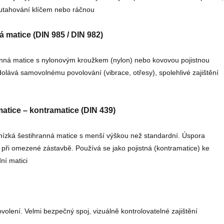
utahování klíčem nebo ráčnou
á matice (DIN 985 / DIN 982)
nná matice s nylonovým kroužkem (nylon) nebo kovovou pojistnou
dolává samovolnému povolování (vibrace, otřesy), spolehlivé zajištění
atice – kontramatice (DIN 439)
nízká šestihranná matice s menší výškou než standardní. Úspora
 při omezené zástavbě. Používá se jako pojistná (kontramatice) ke
ní matici
volení. Velmi bezpečný spoj, vizuálně kontrolovatelné zajištění