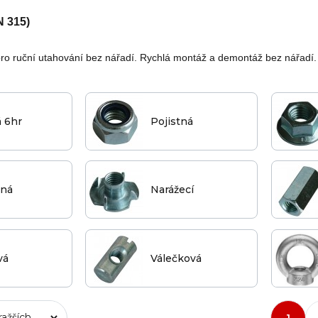
N 315)
pro ruční utahování bez nářadí. Rychlá montáž a demontáž bez nářadí.
 6hr
Pojistná
ená
Narážecí
vá
Válečková
1