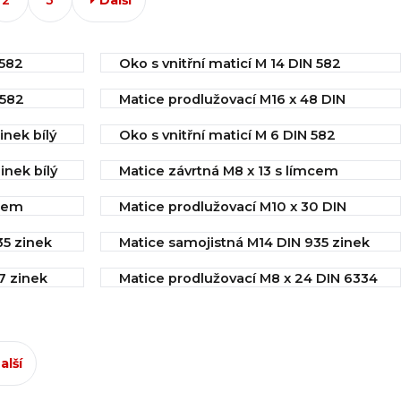
 582
Oko s vnitřní maticí M 14 DIN 582
IHNED k odeslání
 582
Matice prodlužovací M16 x 48 DIN
27,90 Kč
6334 zinek bílý
nek bílý
Oko s vnitřní maticí M 6 DIN 582
IHNED k odeslání
Koupit
IHNED k odeslání
11,97 Kč
inek bílý
Matice závrtná M8 x 13 s límcem
9,00 Kč
IHNED k odeslání
mcem
Matice prodlužovací M10 x 30 DIN
Koupit
4,24 Kč
6334 zinek bílý
Koupit
35 zinek
Matice samojistná M14 DIN 935 zinek
IHNED k odeslání
bílý
Koupit
3,60 Kč
7 zinek
Matice prodlužovací M8 x 24 DIN 6334
IHNED k odeslání
zinek bílý
2,70 Kč
Koupit
IHNED k odeslání
2,25 Kč
Koupit
alší
Koupit