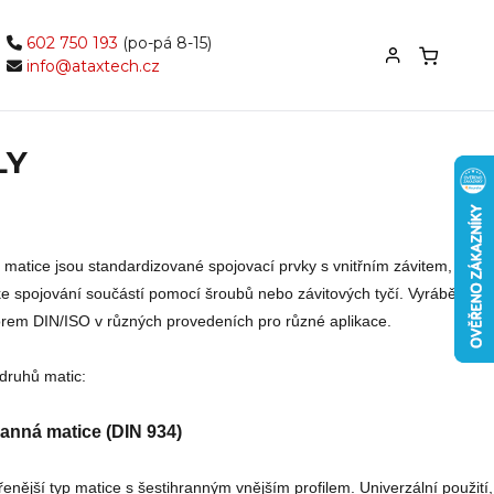
602 750 193
(po-pá 8-15)
info@ataxtech.cz
LY
 matice jsou standardizované spojovací prvky s vnitřním závitem,
e spojování součástí pomocí šroubů nebo závitových tyčí. Vyrábějí se
rem DIN/ISO v různých provedeních pro různé aplikace.
druhů matic:
ranná matice (DIN 934)
řenější typ matice s šestihranným vnějším profilem. Univerzální použití,