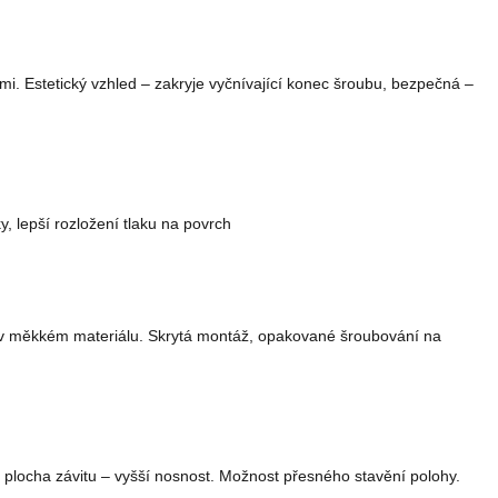
mi. Estetický vzhled – zakryje vyčnívající konec šroubu, bezpečná –
, lepší rozložení tlaku na povrch
vit v měkkém materiálu. Skrytá montáž, opakované šroubování na
 plocha závitu – vyšší nosnost. Možnost přesného stavění polohy.