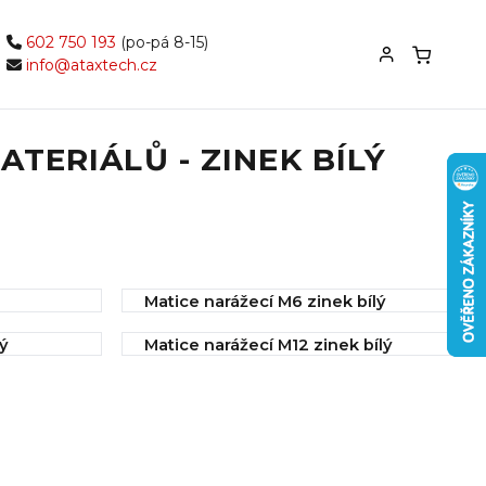
602 750 193
(po-pá 8-15)
info@ataxtech.cz
TERIÁLŮ - ZINEK BÍLÝ
Matice narážecí M6 zinek bílý
IHNED k odeslání
ý
Matice narážecí M12 zinek bílý
0,77 Kč
IHNED k odeslání
2,18 Kč
Koupit
Koupit