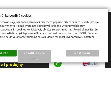
tránka používá cookies
akt
Mapa
y cookies a jejich dobu zpracování naleznete popsané níže v tabulce. Zvolte prosím
nou variantu. Pokud byste nás potřebovali ohledně výkonu vašich práv
e zpracováním cookies kontaktovat, obraťte se prosím na nás. Pokud si myslíte, že
aji nenakládáme, jak bychom měli, máte možnost podat stížnost u ÚOOÚ. Budeme
ud se nejdříve obrátíte přímo na nás a budeme tak moct Váš požadavek obratem
ho 195
apajedla
it vše
Povolit pouze
Nastavení
.2026 do 7.8.2026
nutné
e i prodejny
NY)
 606 790 005 –
a Napajedla
 602 509 549 –
 Zlín