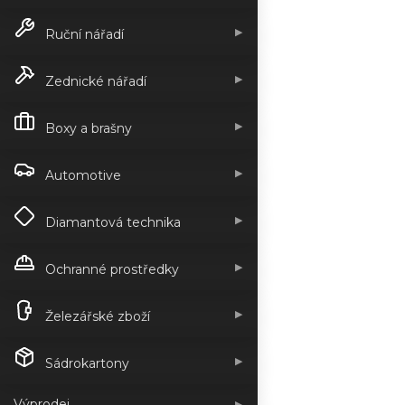
▶
Ruční nářadí
▶
Zednické nářadí
▶
Boxy a brašny
▶
Automotive
▶
Diamantová technika
▶
Ochranné prostředky
▶
Železářské zboží
▶
Sádrokartony
Výprodej
▶