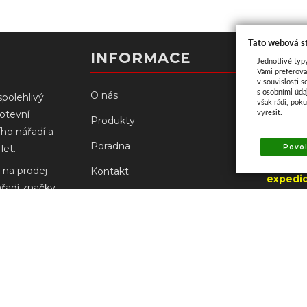
Tato webová s
Kont
INFORMACE
Jednotlivé typ
Vámi preferova
v souvislosti s
s osobními úd
O nás
spolehlivý
však rádi, pok
kotevní
vyřešit.
Palacké
Produkty
ího nářadí a
766 61 N
Poradna
Povol
let.
(od 3.8
 na prodej
Kontakt
expedic
ářadí značky
UZAVŘE
Prodejny
ch
robců.
Doprava a platba
+420
prodejn
Reklamace Milwaukee
+420
prodejna
Obchodní podmínky
Ochrana osobních údajů