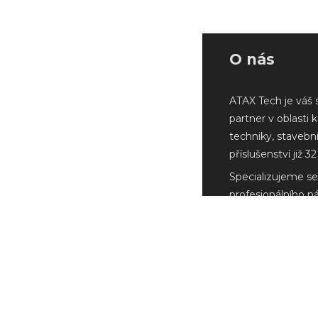
O nás
ATAX Tech je váš 
partner v oblasti 
techniky, stavebn
příslušenství již 32 
Specializujeme se
profesionálního n
Milwaukee a další
renomovaných vý