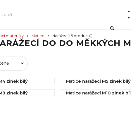
ací materiály
Matice
Narážecí
(6 produktů)
ARÁŽECÍ DO DO MĚKKÝCH MA
M4 zinek bílý
Matice narážecí M5 zinek bílý
í
IHNED k odeslání
M8 zinek bílý
Matice narážecí M10 zinek bíl
0,63 Kč
í
IHNED k odeslání
1,53 Kč
Koupit
Koupit
Koupit
Koupit