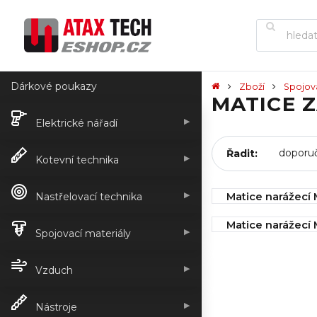
Dárkové poukazy
Zboží
Spojov
MATICE Z
▶
Elektrické nářadí
Řadit:
▶
Kotevní technika
▶
Matice narážecí 
Nastřelovací technika
IHNED k odeslán
Matice narážecí 
▶
0,45 Kč
Spojovací materiály
IHNED k odeslán
1,08 Kč
▶
Vzduch
▶
Nástroje