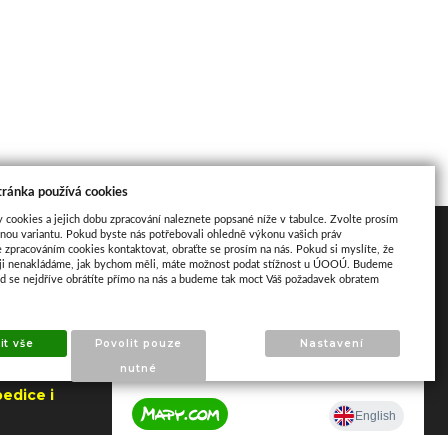
tránka používá cookies
y cookies a jejich dobu zpracování naleznete popsané níže v tabulce. Zvolte prosím
nou variantu. Pokud byste nás potřebovali ohledně výkonu vašich práv
Mapa
e zpracováním cookies kontaktovat, obraťte se prosím na nás. Pokud si myslíte, že
aji nenakládáme, jak bychom měli, máte možnost podat stížnost u ÚOOÚ. Budeme
ud se nejdříve obrátíte přímo na nás a budeme tak moct Váš požadavek obratem
it vše
Povolit pouze
Nastavení
nutné
edice i