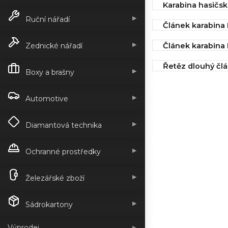
Karabina hasičs
9,80 Kč
5299C
▶
Ruční nářadí
Článek karabina
IHNED k odeslán
IHNED k odeslán
11,50 Kč
▶
Článek karabina
Zednické nářadí
12,99 Kč
IHNED k odeslán
Řetěz dlouhý čl
▶
13,83 Kč
Boxy a brašny
IHNED k odeslán
15,00 Kč
▶
Automotive
▶
Diamantová technika
▶
Ochranné prostředky
▶
Železářské zboží
▶
Sádrokartony
Výprodej
▶