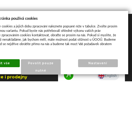
tránka používá cookies
akt
Mapa
y cookies a jejich dobu zpracování naleznete popsané níže v tabulce. Zvolte prosím
nou variantu. Pokud byste nás potřebovali ohledně výkonu vašich práv
e zpracováním cookies kontaktovat, obraťte se prosím na nás. Pokud si myslíte, že
aji nenakládáme, jak bychom měli, máte možnost podat stížnost u ÚOOÚ. Budeme
ud se nejdříve obrátíte přímo na nás a budeme tak moct Váš požadavek obratem
ho 195
apajedla
it vše
Povolit pouze
Nastavení
.2026 do 7.8.2026
nutné
e i prodejny
NY)
 606 790 005 –
a Napajedla
 602 509 549 –
 Zlín