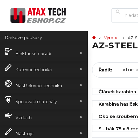
Dárkové poukazy
Výrobci
AZ-S
AZ-STEEL
▶
Elektrické nářadí
▶
Kotevní technika
Řadit:
▶
Nastřelovací technika
Článek karabina
IHNED k odeslán
▶
Spojovací materiály
Karabina hasičsk
6,90 Kč
mm DIN 5299C
Oko se šroubem
▶
Vzduch
IHNED k odeslán
IHNED k odeslán
8,71 Kč
S - hák 75 x 8 m
9,00 Kč
▶
Nástroje
IHNED k odeslán