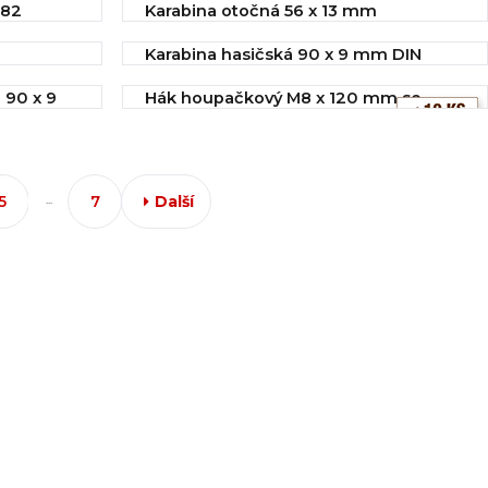
582
Karabina otočná 56 x 13 mm
10,89 Kč
Koupit
IHNED k odeslání
0
Karabina hasičská 90 x 9 mm DIN
11,98 Kč
5299C
Koupit
 90 x 9
Hák houpačkový M8 x 120 mm se
IHNED k odeslání
závitem
Koupit
13,60 Kč
IHNED k odeslání
14,52 Kč
Koupit
5
7
Další
...
Koupit