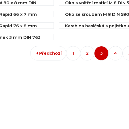
ká 80 x 8 mm DIN
Oko s vnitřní maticí M 8 DIN 
Koupit
Koupit
IHNED k odeslání
Koupit
Koupit
IHNED k odeslání
10,46 Kč
 Rapid 66 x 7 mm
Oko se šroubem M 8 DIN 58
í
11,61 Kč
Koupit
í
IHNED k odeslání
 Rapid 76 x 8 mm
Karabina hasičská s pojistkou
Koupit
13,50 Kč
mm DIN 5299C
Koupit
í
ánek 3 mm DIN 763
Koupit
IHNED k odeslání
Koupit
Koupit
í
14,16 Kč
Předchozí
1
2
3
4
Koupit
Koupit
Koupit