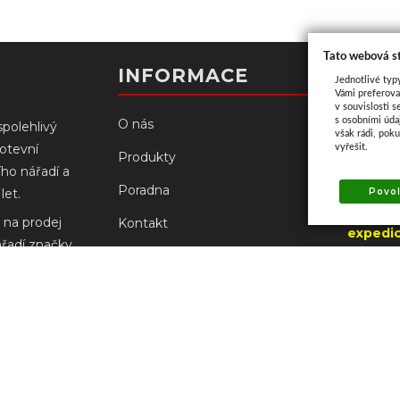
Tato webová s
Kont
INFORMACE
Jednotlivé typ
Vámi preferova
v souvislosti s
s osobními úd
O nás
spolehlivý
však rádi, pok
kotevní
vyřešit.
Palacké
Produkty
ího nářadí a
766 61 N
Poradna
Povol
let.
(od 3.8
 na prodej
Kontakt
expedic
ářadí značky
UZAVŘE
Prodejny
ch
robců.
Doprava a platba
+420
prodejn
Reklamace Milwaukee
+420
prodejna
Obchodní podmínky
Ochrana osobních údajů