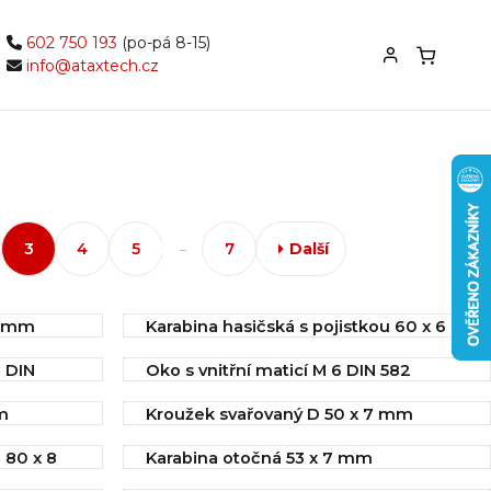
602 750 193
(po-pá 8-15)
info@ataxtech.cz
3
4
5
7
Další
...
6 mm
Karabina hasičská s pojistkou 60 x 6
mm DIN 5299C
 DIN
Oko s vnitřní maticí M 6 DIN 582
IHNED k odeslání
IHNED k odeslání
7,84 Kč
m
Kroužek svařovaný D 50 x 7 mm
9,00 Kč
IHNED k odeslání
 80 x 8
Karabina otočná 53 x 7 mm
Koupit
9,70 Kč
Koupit
IHNED k odeslání