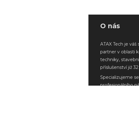
O nás
ATAX Tech je váš 
partner v oblasti 
techniky, stavebn
příslušenství již 32 
Specializujeme se
profesionálního n
Milwaukee a další
renomovaných vý