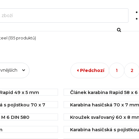
teel
(135 produktů)
Předchozí
1
2
 Rapid 49 x 5 mm
Článek karabina Rapid 58 x 
í
IHNED k odeslání
á s pojistkou 70 x 7
Karabina hasičská 70 x 7 mm
7,62 Kč
5299C
 M 6 DIN 580
Kroužek svařovaný 60 x 8 m
í
IHNED k odeslání
Koupit
Koupit
í
IHNED k odeslání
8,95 Kč
m
Karabina hasičská s pojistkou
9,27 Kč
mm DIN 5299C
í