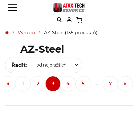
Výrobci
AZ-Steel
(135 produktů)
AZ-Steel
Řadit:
1
2
3
4
5
7
...