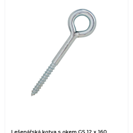
Lešenářská kotva s okem GS 12 x 160