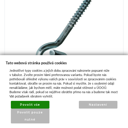
Tato webová stránka používá cookies
Jednotlivé typy cookies a jejich dobu zpracování naleznete popsané níže
v tabulce. Zvolte prosím Vámi preferovanou variantu. Pokud byste nás
potřebovali ohledně výkonu vašich práv v souvislosti se zpracováním cookies
kontaktovat, obraťte se prosím na nás. Pokud si myslíte, že s osobními údaji
nenakládáme, jak bychom měli, máte možnost podat stížnost u ÚOOÚ.
Budeme však rádi, pokud se nejdříve obrátíte přímo na nás a budeme tak moct
Váš požadavek obratem vyřešit.
Povolit vše
Nastavení
Hák houpačkový s vrutem 7,6 x 120 mm
Povolit pouze
IHNED k odeslání
nutné