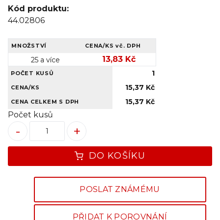
Kód produktu:
44.02806
MNOŽSTVÍ
CENA/KS
vč. DPH
13,83 Kč
25 a více
1
POČET KUSŮ
15,37 Kč
CENA/KS
15,37 Kč
CENA CELKEM S DPH
Počet kusů
-
+
DO KOŠÍKU
POSLAT ZNÁMÉMU
PŘIDAT K POROVNÁNÍ