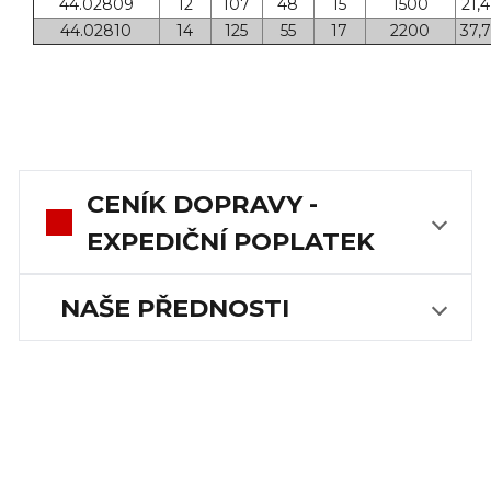
44.02809
12
107
48
15
1500
21,4
44.02810
14
125
55
17
2200
37,7
CENÍK DOPRAVY -
EXPEDIČNÍ POPLATEK
NAŠE PŘEDNOSTI