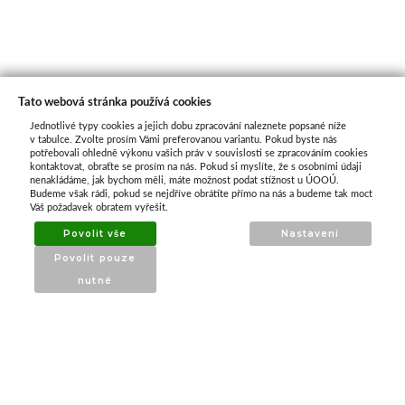
Tato webová stránka používá cookies
Jednotlivé typy cookies a jejich dobu zpracování naleznete popsané níže
O nás
v tabulce. Zvolte prosím Vámi preferovanou variantu. Pokud byste nás
potřebovali ohledně výkonu vašich práv v souvislosti se zpracováním cookies
kontaktovat, obraťte se prosím na nás. Pokud si myslíte, že s osobními údaji
nenakládáme, jak bychom měli, máte možnost podat stížnost u ÚOOÚ.
ATAX Tech je váš spolehlivý partner v oblasti
Budeme však rádi, pokud se nejdříve obrátíte přímo na nás a budeme tak moct
kotevní techniky, stavebního nářadí a
Váš požadavek obratem vyřešit.
příslušenství již 32 let.
Povolit vše
Nastavení
Specializujeme se na prodej profesionálního
Povolit pouze
nářadí značky Milwaukee a dalších
nutné
renomovaných výrobců.