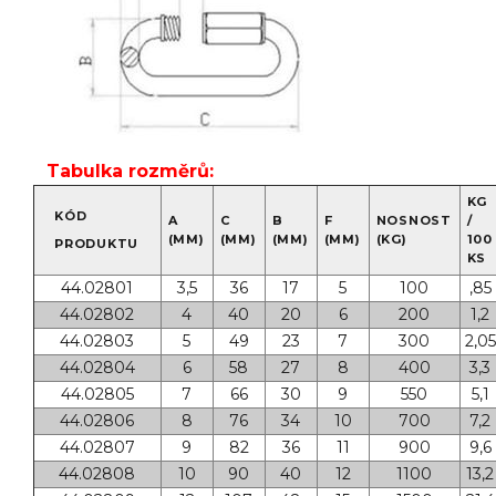
Tabulka rozměrů:
KG
KÓD
A
C
B
F
NOSNOST
/
(MM)
(MM)
(MM)
(MM)
(KG)
100
PRODUKTU
KS
44.02801
3,5
36
17
5
100
,85
44.02802
4
40
20
6
200
1,2
44.02803
5
49
23
7
300
2,05
44.02804
6
58
27
8
400
3,3
44.02805
7
66
30
9
550
5,1
44.02806
8
76
34
10
700
7,2
44.02807
9
82
36
11
900
9,6
44.02808
10
90
40
12
1100
13,2