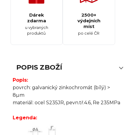
Dárek
2500+
zdarma
výdejních
míst
u vybraných
produktů
po celé ČR
POPIS ZBOŽÍ
Popis:
povrch: galvanický zinkochromát (bílý) >
8µm
materiál: ocel S235JR, pevn.tř.4.6, Re 235MPa
Legenda: