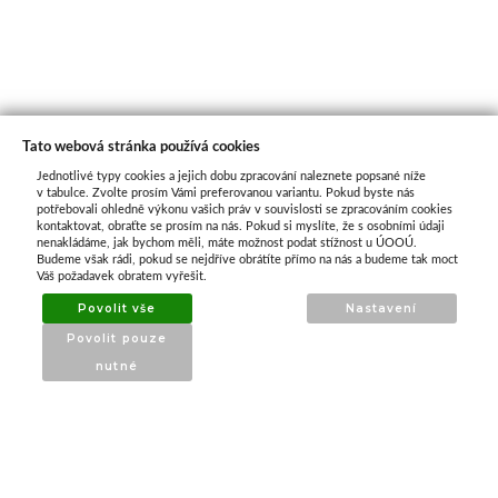
Tato webová stránka používá cookies
Jednotlivé typy cookies a jejich dobu zpracování naleznete popsané níže
O nás
v tabulce. Zvolte prosím Vámi preferovanou variantu. Pokud byste nás
potřebovali ohledně výkonu vašich práv v souvislosti se zpracováním cookies
kontaktovat, obraťte se prosím na nás. Pokud si myslíte, že s osobními údaji
nenakládáme, jak bychom měli, máte možnost podat stížnost u ÚOOÚ.
ATAX Tech je váš spolehlivý partner v oblasti
Budeme však rádi, pokud se nejdříve obrátíte přímo na nás a budeme tak moct
kotevní techniky, stavebního nářadí a
Váš požadavek obratem vyřešit.
příslušenství již 32 let.
Povolit vše
Nastavení
Specializujeme se na prodej profesionálního
Povolit pouze
nářadí značky Milwaukee a dalších
nutné
renomovaných výrobců.