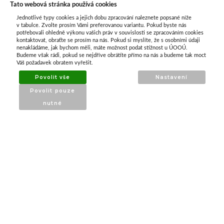
Tato webová stránka používá cookies
Jednotlivé typy cookies a jejich dobu zpracování naleznete popsané níže
O nás
v tabulce. Zvolte prosím Vámi preferovanou variantu. Pokud byste nás
potřebovali ohledně výkonu vašich práv v souvislosti se zpracováním cookies
kontaktovat, obraťte se prosím na nás. Pokud si myslíte, že s osobními údaji
nenakládáme, jak bychom měli, máte možnost podat stížnost u ÚOOÚ.
ATAX Tech je váš spolehlivý partner v oblasti
Budeme však rádi, pokud se nejdříve obrátíte přímo na nás a budeme tak moct
kotevní techniky, stavebního nářadí a
Váš požadavek obratem vyřešit.
příslušenství již 32 let.
Povolit vše
Nastavení
Specializujeme se na prodej profesionálního
Povolit pouze
nářadí značky Milwaukee a dalších
nutné
renomovaných výrobců.
INFORMACE
O nás