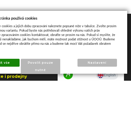
tránka používá cookies
akt
Mapa
y cookies a jejich dobu zpracování naleznete popsané níže v tabulce. Zvolte prosím
nou variantu. Pokud byste nás potřebovali ohledně výkonu vašich práv
e zpracováním cookies kontaktovat, obraťte se prosím na nás. Pokud si myslíte, že
aji nenakládáme, jak bychom měli, máte možnost podat stížnost u ÚOOÚ. Budeme
ud se nejdříve obrátíte přímo na nás a budeme tak moct Váš požadavek obratem
ho 195
apajedla
it vše
Povolit pouze
Nastavení
.2026 do 7.8.2026
nutné
e i prodejny
NY)
 606 790 005 –
a Napajedla
 602 509 549 –
 Zlín