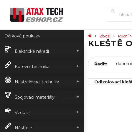
Dárkové poukazy
Zboží
Ruční n
KLEŠTĚ 
▶
Elektrické nářadí
Řadit:
▶
Kotevní technika
▶
Odizolovací kleš
Nastřelovací technika
- 4 mm
▶
IHNED k odeslán
Spojovací materiály
95,00 Kč
▶
Vzduch
▶
Nástroje