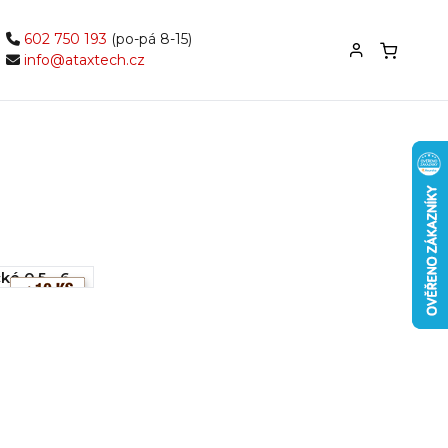
602 750 193
(po-pá 8-15)
info@ataxtech.cz
ké 0,5 - 6