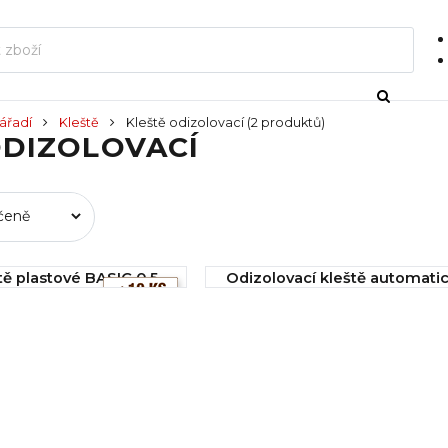
ářadí
Kleště
Kleště odizolovací
(2 produktů)
ODIZOLOVACÍ
tě plastové BASIC 0,5
Odizolovací kleště automatic
mm
í
IHNED k odeslání
130,00 Kč
Koupit
Koupit