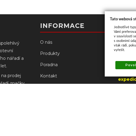
Tato webová s
Kont
INFORMACE
Jednotlivé typ
Vámi preferova
v souvislosti s
s osobními úd
O nás
spolehlivý
však rádi, pok
kotevní
vyřešit.
Palacké
Produkty
ího nářadí a
766 61 N
Poradna
Povol
let.
(od 3.8
 na prodej
Kontakt
expedic
ářadí značky
UZAVŘE
Prodejny
ch
robců.
Doprava a platba
+420
prodejn
Reklamace Milwaukee
+420
prodejna
Obchodní podmínky
Ochrana osobních údajů