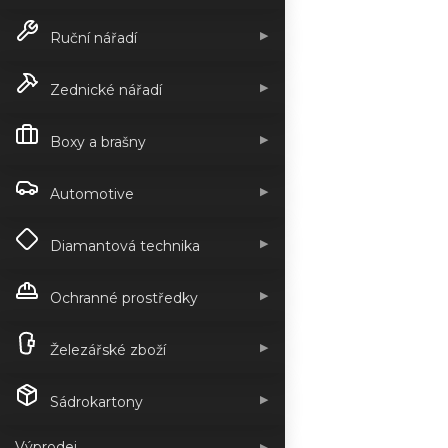
▶
Ruční nářadí
▶
Zednické nářadí
▶
Boxy a brašny
▶
Automotive
▶
Diamantová technika
▶
Ochranné prostředky
▶
Železářské zboží
▶
Sádrokartony
Výprodej
▶