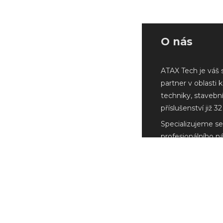
O nás
ATAX Tech je váš 
partner v oblasti 
techniky, stavebn
příslušenství již 32 
Specializujeme se
profesionálního n
Milwaukee a další
renomovaných vý