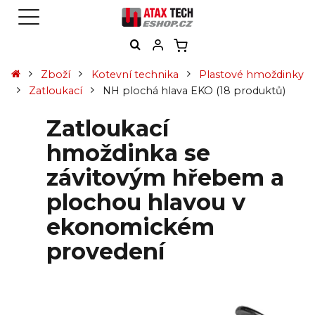
Zboží
Kotevní technika
Plastové hmoždinky
Zatloukací
NH plochá hlava EKO
(18 produktů)
Zatloukací
hmoždinka se
závitovým hřebem a
plochou hlavou v
ekonomickém
provedení