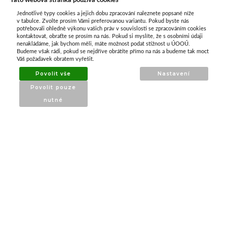
Tato webová stránka používá cookies
Jednotlivé typy cookies a jejich dobu zpracování naleznete popsané níže
O nás
v tabulce. Zvolte prosím Vámi preferovanou variantu. Pokud byste nás
potřebovali ohledně výkonu vašich práv v souvislosti se zpracováním cookies
kontaktovat, obraťte se prosím na nás. Pokud si myslíte, že s osobními údaji
nenakládáme, jak bychom měli, máte možnost podat stížnost u ÚOOÚ.
ATAX Tech je váš spolehlivý partner v oblasti
Budeme však rádi, pokud se nejdříve obrátíte přímo na nás a budeme tak moct
kotevní techniky, stavebního nářadí a
Váš požadavek obratem vyřešit.
příslušenství již 32 let.
Povolit vše
Nastavení
Specializujeme se na prodej profesionálního
Povolit pouze
nářadí značky Milwaukee a dalších
nutné
renomovaných výrobců.
INFORMACE
O nás