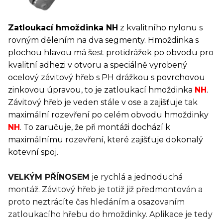
Zatloukací hmoždinka NH
z kvalitního nylonu s
rovným dělením na dva segmenty. Hmoždinka s
plochou hlavou má šest protidrážek po obvodu pro
kvalitní adhezi v otvoru a speciálně vyrobený
ocelový závitový hřeb s PH drážkou s povrchovou
zinkovou úpravou, to je zatloukací hmoždinka
NH
.
Závitový hřeb je veden stále v ose a zajišťuje tak
maximální rozevření po celém obvodu hmoždinky
NH
. To zaručuje, že při montáži dochází k
maximálnímu rozevření, které zajišťuje dokonalý
kotevní spoj.
VELKÝM PŘÍNOSEM
je rychlá a jednoduchá
montáž. Závitový hřeb je totiž již předmontován a
proto neztrácíte čas hledáním a osazovaním
zatloukacího hřebu do hmoždinky. Aplikace je tedy