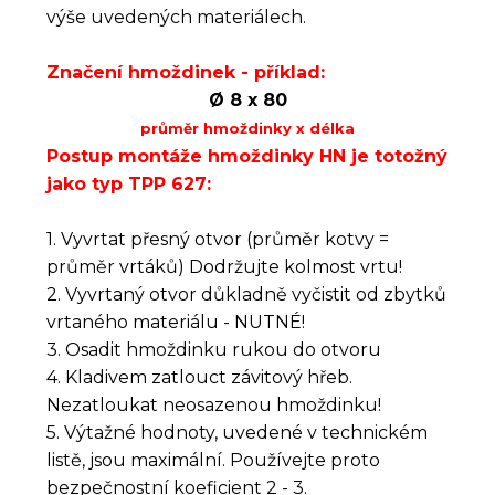
výše uvedených materiálech.
Značení hmoždinek - příklad:
Ø 8 x 80
průměr hmoždinky x délka
Postup montáže hmoždinky HN je totožný
jako typ TPP 627:
1. Vyvrtat přesný otvor (průměr kotvy =
průměr vrtáků) Dodržujte kolmost vrtu!
2. Vyvrtaný otvor důkladně vyčistit od zbytků
vrtaného materiálu - NUTNÉ!
3. Osadit hmoždinku rukou do otvoru
4. Kladivem zatlouct závitový hřeb.
Nezatloukat neosazenou hmoždinku!
5. Výtažné hodnoty, uvedené v technickém
listě, jsou maximální. Používejte proto
bezpečnostní koeficient 2 - 3.