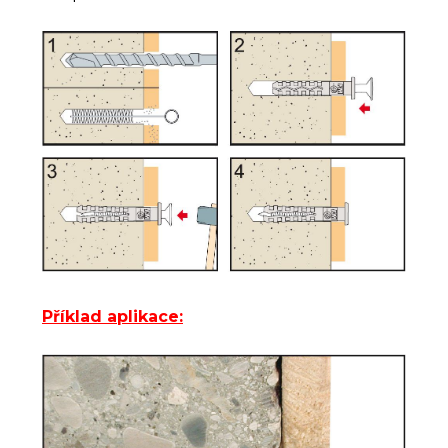
Přík
lad aplikace: