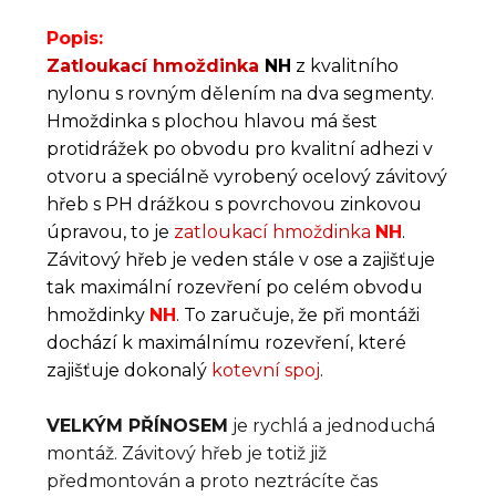
Popis:
Zatloukací hmoždinka
NH
z kvalitního
nylonu s rovným dělením na dva segmenty.
Hmoždinka s plochou hlavou má šest
protidrážek po obvodu pro kvalitní adhezi v
otvoru a speciálně vyrobený ocelový závitový
hřeb s PH drážkou s povrchovou zinkovou
úpravou, to je
zatloukací hmoždinka
NH
.
Závitový hřeb je veden stále v ose a zajišťuje
tak maximální rozevření po celém obvodu
hmoždinky
NH
. To zaručuje, že při montáži
dochází k maximálnímu rozevření, které
zajišťuje dokonalý
kotevní spoj
.
VELKÝM PŘÍNOSEM
je rychlá a jednoduchá
montáž. Závitový hřeb je totiž již
předmontován a proto neztrácíte čas