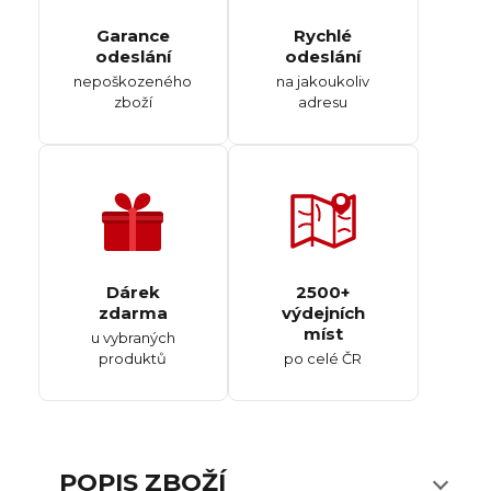
Garance
Rychlé
odeslání
odeslání
nepoškozeného
na jakoukoliv
zboží
adresu
Dárek
2500+
zdarma
výdejních
míst
u vybraných
produktů
po celé ČR
POPIS ZBOŽÍ