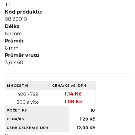
TTT
Kód produktu:
08.20010
Délka
60
mm
Průměr
6
mm
Průměr vrutu
3,8 x 60
MNOŽSTVÍ
CENA/KS
vč. DPH
1,14 Kč
400 - 799
1,08 Kč
800 a více
10
POČET KS
1,20 Kč
CENA/KS
12,00 Kč
CENA CELKEM S DPH