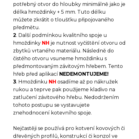
potřebný otvor do hloubky minimálně jako je
délka hmoždinky + 5 mm. Tuto délku
můžete zkrátit o tloušťku připojovaného
předmětu.
2
. Další podmínkou kvalitního spoje u
hmoždinky
NH
je nutnost vyčištění otvoru od
zbytků vrtaného materiálu. Následně do
čistého otvoru vsuneme hmoždinku s
předmontovaným závitovým hřebem. Tento
hřeb před aplikací
NEDEMONTUJEME!
3
. Hmoždinku
NH
osadíme až po nákružek
rukou a teprve pak použijeme kladivo na
zatlučení závitového hřebu. Nedodržením
tohoto postupu se vystavujete
znehodnocení kotevního spoje.
Nejčastěji se používá pro kotvení kovových či
dřevěných profilů, konstrukcí či konzol ve