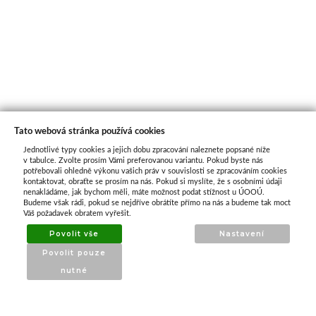
Tato webová stránka používá cookies
Jednotlivé typy cookies a jejich dobu zpracování naleznete popsané níže
O nás
v tabulce. Zvolte prosím Vámi preferovanou variantu. Pokud byste nás
potřebovali ohledně výkonu vašich práv v souvislosti se zpracováním cookies
kontaktovat, obraťte se prosím na nás. Pokud si myslíte, že s osobními údaji
nenakládáme, jak bychom měli, máte možnost podat stížnost u ÚOOÚ.
ATAX Tech je váš spolehlivý partner v oblasti
Budeme však rádi, pokud se nejdříve obrátíte přímo na nás a budeme tak moct
kotevní techniky, stavebního nářadí a
Váš požadavek obratem vyřešit.
příslušenství již 32 let.
Povolit vše
Nastavení
Specializujeme se na prodej profesionálního
Povolit pouze
nářadí značky Milwaukee a dalších
nutné
renomovaných výrobců.