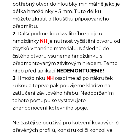
potřebný otvor do hloubky minimálně jako je
délka hmoždinky + 5 mm. Tuto délku
můžete zkrátit o tloušťku připojovaného
předmětu.
2
. Další podmínkou kvalitního spoje u
hmoždinky
NH
je nutnost vyčištění otvoru od
zbytků vrtaného materiálu. Následně do
čistého otvoru vsuneme hmoždinku s
předmontovaným závitovým hřebem. Tento
hřeb před aplikací
NEDEMONTUJEME!
3
. Hmoždinku
NH
osadíme až po nákružek
rukou a teprve pak použijeme kladivo na
zatlučení závitového hřebu. Nedodržením
tohoto postupu se vystavujete
znehodnocení kotevního spoje.
Nejčastěji se používá pro kotvení kovových či
dřevěných profilů, konstrukcí či konzol ve