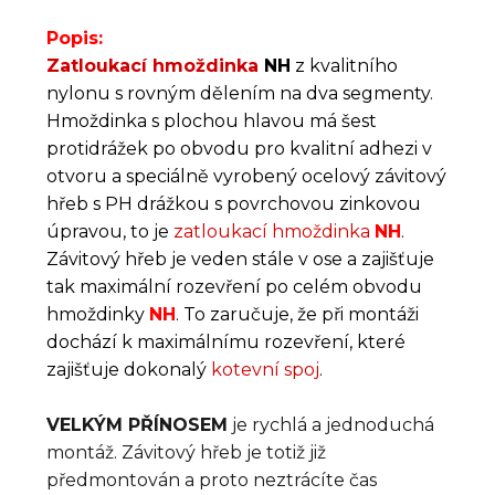
Popis:
Zatloukací hmoždinka
NH
z kvalitního
nylonu s rovným dělením na dva segmenty.
Hmoždinka s plochou hlavou má šest
protidrážek po obvodu pro kvalitní adhezi v
otvoru a speciálně vyrobený ocelový závitový
hřeb s PH drážkou s povrchovou zinkovou
úpravou, to je
zatloukací hmoždinka
NH
.
Závitový hřeb je veden stále v ose a zajišťuje
tak maximální rozevření po celém obvodu
hmoždinky
NH
. To zaručuje, že při montáži
dochází k maximálnímu rozevření, které
zajišťuje dokonalý
kotevní spoj
.
VELKÝM PŘÍNOSEM
je rychlá a jednoduchá
montáž. Závitový hřeb je totiž již
předmontován a proto neztrácíte čas