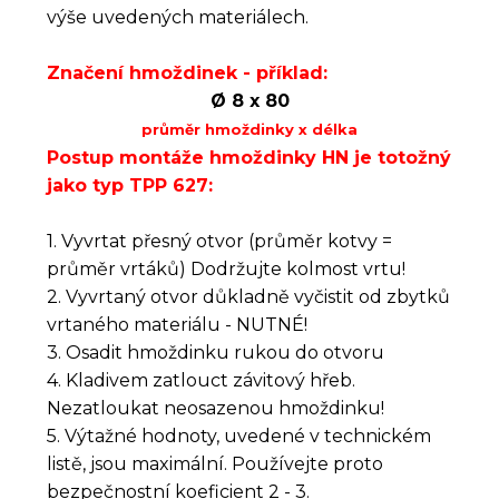
výše uvedených materiálech.
Značení hmoždinek - příklad:
Ø 8 x 80
průměr hmoždinky x délka
Postup montáže hmoždinky HN je totožný
jako typ TPP 627:
1. Vyvrtat přesný otvor (průměr kotvy =
průměr vrtáků) Dodržujte kolmost vrtu!
2. Vyvrtaný otvor důkladně vyčistit od zbytků
vrtaného materiálu - NUTNÉ!
3. Osadit hmoždinku rukou do otvoru
4. Kladivem zatlouct závitový hřeb.
Nezatloukat neosazenou hmoždinku!
5. Výtažné hodnoty, uvedené v technickém
listě, jsou maximální. Používejte proto
bezpečnostní koeficient 2 - 3.