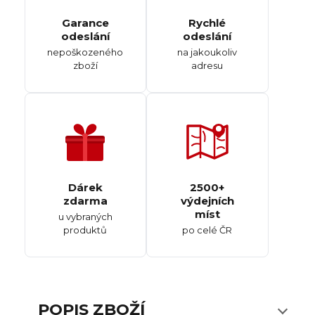
Garance
Rychlé
odeslání
odeslání
nepoškozeného
na jakoukoliv
zboží
adresu
Dárek
2500+
zdarma
výdejních
míst
u vybraných
produktů
po celé ČR
POPIS ZBOŽÍ