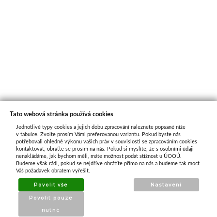
Tato webová stránka používá cookies
Jednotlivé typy cookies a jejich dobu zpracování naleznete popsané níže
O nás
v tabulce. Zvolte prosím Vámi preferovanou variantu. Pokud byste nás
potřebovali ohledně výkonu vašich práv v souvislosti se zpracováním cookies
kontaktovat, obraťte se prosím na nás. Pokud si myslíte, že s osobními údaji
nenakládáme, jak bychom měli, máte možnost podat stížnost u ÚOOÚ.
ATAX Tech je váš spolehlivý partner v oblasti
Budeme však rádi, pokud se nejdříve obrátíte přímo na nás a budeme tak moct
kotevní techniky, stavebního nářadí a
Váš požadavek obratem vyřešit.
příslušenství již 32 let.
Povolit vše
Nastavení
Specializujeme se na prodej profesionálního
Povolit pouze
nářadí značky Milwaukee a dalších
nutné