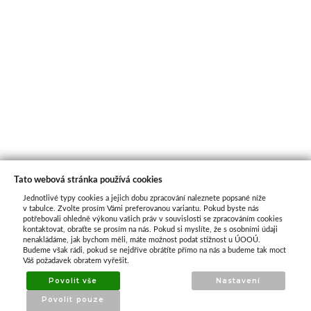
Tato webová stránka používá cookies
Jednotlivé typy cookies a jejich dobu zpracování naleznete popsané níže
O nás
v tabulce. Zvolte prosím Vámi preferovanou variantu. Pokud byste nás
potřebovali ohledně výkonu vašich práv v souvislosti se zpracováním cookies
kontaktovat, obraťte se prosím na nás. Pokud si myslíte, že s osobními údaji
nenakládáme, jak bychom měli, máte možnost podat stížnost u ÚOOÚ.
ATAX Tech je váš spolehlivý partner v oblasti
Budeme však rádi, pokud se nejdříve obrátíte přímo na nás a budeme tak moct
kotevní techniky, stavebního nářadí a
Váš požadavek obratem vyřešit.
příslušenství již 32 let.
Povolit vše
Nastavení
Specializujeme se na prodej profesionálního
Povolit pouze