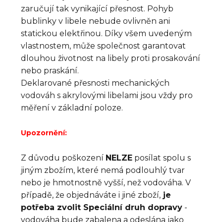
zaručují tak vynikající přesnost. Pohyb
bublinky v libele nebude ovlivněn ani
statickou elektřinou. Díky všem uvedeným
vlastnostem, může společnost garantovat
dlouhou životnost na libely proti prosakování
nebo praskání.
Deklarované přesnosti mechanických
vodováh s akrylovými libelami jsou vždy pro
měření v základní poloze.
Upozornění:
Z důvodu poškození
NELZE
posílat spolu s
jiným zbožím, které nemá podlouhlý tvar
nebo je hmotnostně vyšší, než vodováha. V
případě, že objednáváte i jiné zboží,
je
potřeba zvolit Speciální druh dopravy
-
vodováha bude zabalena a odeslána jako