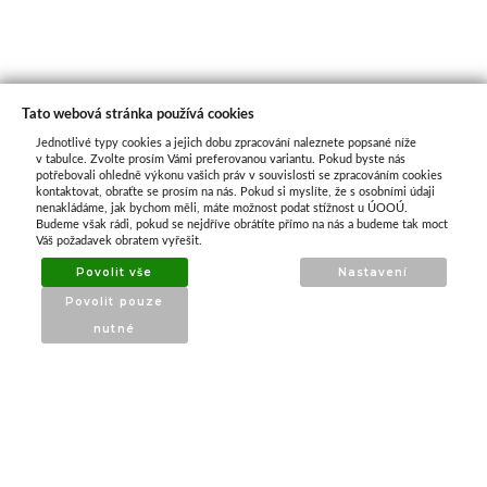
Tato webová stránka používá cookies
Jednotlivé typy cookies a jejich dobu zpracování naleznete popsané níže
O nás
v tabulce. Zvolte prosím Vámi preferovanou variantu. Pokud byste nás
potřebovali ohledně výkonu vašich práv v souvislosti se zpracováním cookies
kontaktovat, obraťte se prosím na nás. Pokud si myslíte, že s osobními údaji
nenakládáme, jak bychom měli, máte možnost podat stížnost u ÚOOÚ.
ATAX Tech je váš spolehlivý partner v oblasti
Budeme však rádi, pokud se nejdříve obrátíte přímo na nás a budeme tak moct
kotevní techniky, stavebního nářadí a
Váš požadavek obratem vyřešit.
příslušenství již 32 let.
Povolit vše
Nastavení
Specializujeme se na prodej profesionálního
Povolit pouze
nářadí značky Milwaukee a dalších
nutné
renomovaných výrobců.