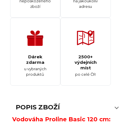
nepoškozeného
na jakoukoliv
zboží
adresu
Dárek
2500+
zdarma
výdejních
míst
u vybraných
produktů
po celé ČR
POPIS ZBOŽÍ
Vodováha Proline Basic 120 cm: