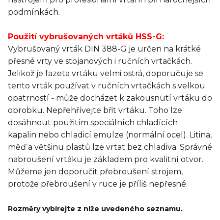
podmínk
ách
.
Použití vybrušovaných vrtáků HSS-G:
Vybrušovaný vrták DIN 388-G je určen na krátké
přesné vrty ve stojanových i ručních vrtačkách.
Jelikož je fazeta vrtáku velmi ostrá, doporučuje se
tento vrták používat v ručních vrtačkách s velkou
opatrností - může docházet k zakousnutí vrtáku do
obrobku.
Nepřehřívejte
břit vrtáku
.
Toho lze
dosáhnout
použitím speciálních
chladících
kapalin
nebo
chladicí
emulze
(
normální ocel
)
.
Litina,
měď
a
většinu plastů
lze vrtat
bez
chladiva
.
Správné
nabroušení vrtáku je základem pro kvalitní otvor
.
Můžeme
jen doporučit
přebroušení
strojem
,
protože
přebroušení
v ruce
je příliš
nepřesné.
Rozměry vybírejte z níže uvedeného seznamu.