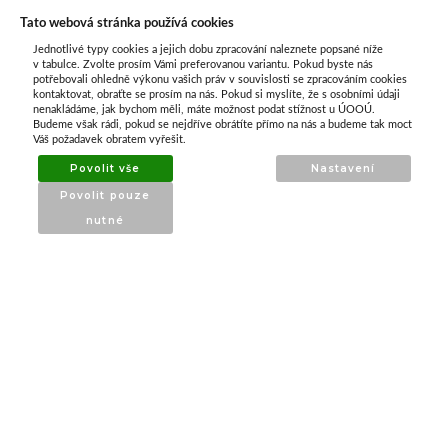
Tato webová stránka používá cookies
Jednotlivé typy cookies a jejich dobu zpracování naleznete popsané níže
O nás
v tabulce. Zvolte prosím Vámi preferovanou variantu. Pokud byste nás
potřebovali ohledně výkonu vašich práv v souvislosti se zpracováním cookies
kontaktovat, obraťte se prosím na nás. Pokud si myslíte, že s osobními údaji
nenakládáme, jak bychom měli, máte možnost podat stížnost u ÚOOÚ.
ATAX Tech je váš spolehlivý partner v oblasti
Budeme však rádi, pokud se nejdříve obrátíte přímo na nás a budeme tak moct
kotevní techniky, stavebního nářadí a
Váš požadavek obratem vyřešit.
příslušenství již 32 let.
Povolit vše
Nastavení
Specializujeme se na prodej profesionálního
Povolit pouze
nářadí značky Milwaukee a dalších
nutné
renomovaných výrobců.
INFORMACE
O nás