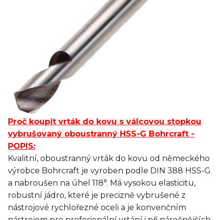
Proč koupit vrták do kovu s válcovou stopkou
vybrušovaný oboustranný HSS-G Bohrcraft -
POPIS:
Kvalitní, oboustranný vrták do kovu od německého
výrobce Bohrcraft je vyroben podle DIN 388 HSS-G
a nabroušen na úhel 118°.
Má
vysokou elasticitu
,
robustní
jádro
, které je precizně vybrušené z
nástrojové rychlořezné oceli
a je
konvenčním
nástrojem pro profesionální
vrtání
i při náročnějších