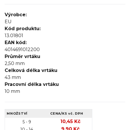
Výrobce:
EU
Kód produktu:
13.01801
EAN kód:
4014691012200
Průměr vrtáku
2,50 mm
Celková délka vrtáku
43 mm
Pracovní délka vrtáku
10 mm
MNOŽSTVÍ
CENA/KS
vč. DPH
10,45 Kč
5 - 9
9,90 Kč
10 - 14