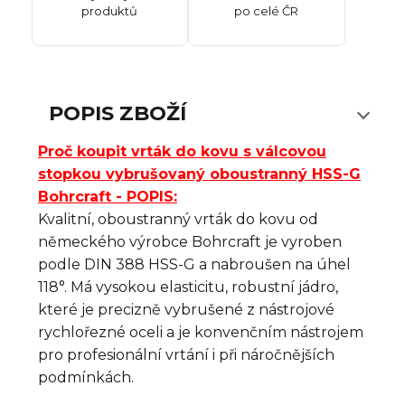
produktů
po celé ČR
POPIS ZBOŽÍ
Proč koupit vrták do kovu s válcovou
stopkou vybrušovaný oboustranný HSS-G
Bohrcraft - POPIS:
Kvalitní, oboustranný vrták do kovu od
německého výrobce Bohrcraft je vyroben
podle DIN 388 HSS-G a nabroušen na úhel
118°.
Má
vysokou elasticitu
,
robustní
jádro
,
které je precizně vybrušené z nástrojové
rychlořezné oceli
a je
konvenčním
nástrojem
pro profesionální
vrtání
i při náročnějších
podmínk
ách
.