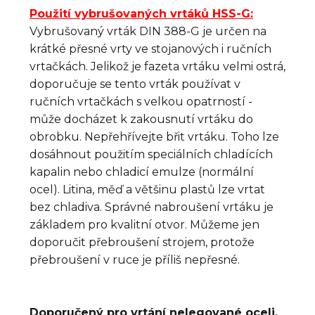
Použití vybrušovaných vrtáků HSS-G:
Vybrušovaný vrták DIN 388-G je určen na
krátké přesné vrty ve stojanových i ručních
vrtačkách. Jelikož je fazeta vrtáku velmi ostrá,
doporučuje se tento vrták používat v
ručních vrtačkách s velkou opatrností -
může docházet k zakousnutí vrtáku do
obrobku.
Nepřehřívejte
břit vrtáku
.
Toho lze
dosáhnout
použitím speciálních
chladících
kapalin
nebo
chladicí
emulze
(
normální
ocel
)
.
Litina, měď
a
většinu plastů
lze vrtat
bez
chladiva
.
Správné nabroušení vrtáku je
základem pro kvalitní otvor
.
Můžeme
jen
doporučit
přebroušení
strojem
,
protože
přebroušení
v ruce
je příliš
nepřesné.
Doporučený pro vrtání nelegované oceli,