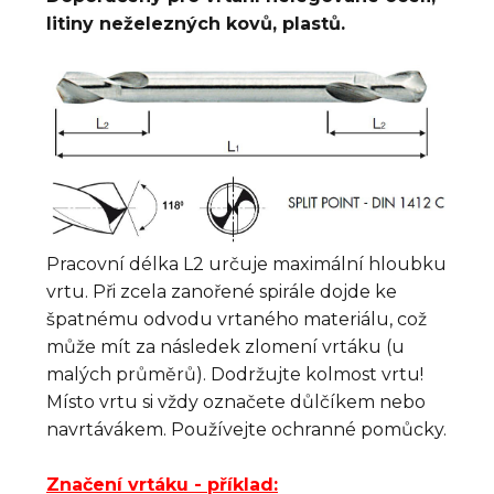
litiny neželezných kovů, plastů.
Pracovní délka L2 určuje maximální hloubku
vrtu. Při zcela zanořené spirále dojde ke
špatnému odvodu vrtaného materiálu, což
může mít za následek zlomení vrtáku (u
malých průměrů). Dodržujte kolmost vrtu!
Místo vrtu si vždy označete důlčíkem nebo
navrtávákem. Používejte ochranné pomůcky.
Značení vrtáku - příklad: