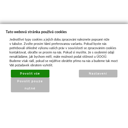
Tato webová stránka používá cookies
Jednotlivé typy cookies a jejich dobu zpracování naleznete popsané níže
O nás
v tabulce. Zvolte prosím Vámi preferovanou variantu. Pokud byste nás
potřebovali ohledně výkonu vašich práv v souvislosti se zpracováním cookies
kontaktovat, obraťte se prosím na nás. Pokud si myslíte, že s osobními údaji
nenakládáme, jak bychom měli, máte možnost podat stížnost u ÚOOÚ.
ATAX Tech je váš spolehlivý partner v oblasti
Budeme však rádi, pokud se nejdříve obrátíte přímo na nás a budeme tak moct
kotevní techniky, stavebního nářadí a
Váš požadavek obratem vyřešit.
příslušenství již 32 let.
Povolit vše
Nastavení
Specializujeme se na prodej profesionálního
Povolit pouze
nářadí značky Milwaukee a dalších
nutné
renomovaných výrobců.