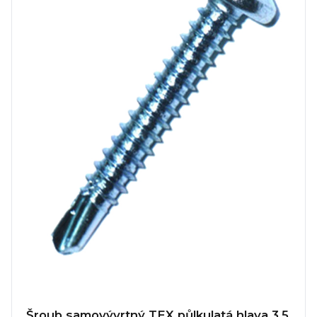
Šroub samovývrtný TEX půlkulatá hlava 3,5