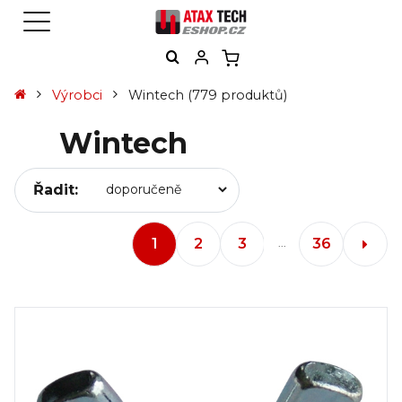
Výrobci
Wintech
(779 produktů)
Wintech
Řadit:
1
2
3
36
...