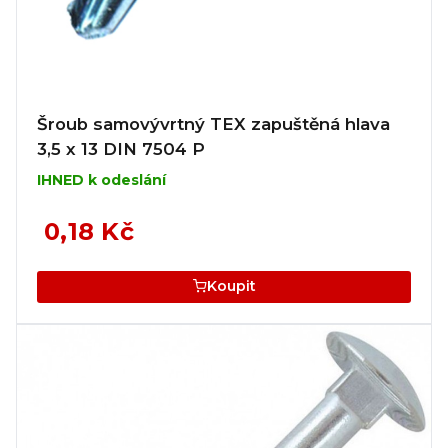
Šroub samovývrtný TEX zapuštěná hlava
3,5 x 13 DIN 7504 P
IHNED k odeslání
0,18 Kč
Koupit