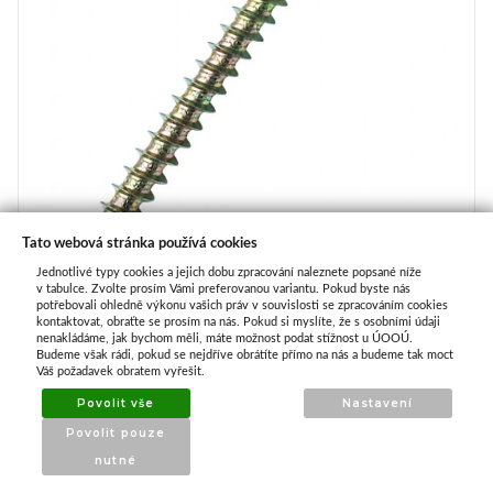
Tato webová stránka používá cookies
Jednotlivé typy cookies a jejich dobu zpracování naleznete popsané níže
v tabulce. Zvolte prosím Vámi preferovanou variantu. Pokud byste nás
potřebovali ohledně výkonu vašich práv v souvislosti se zpracováním cookies
kontaktovat, obraťte se prosím na nás. Pokud si myslíte, že s osobními údaji
nenakládáme, jak bychom měli, máte možnost podat stížnost u ÚOOÚ.
Vrut univerzální 3 x 16 zap. hl. TORX do
Budeme však rádi, pokud se nejdříve obrátíte přímo na nás a budeme tak moct
Váš požadavek obratem vyřešit.
dřeva a dřevotřísky
Povolit vše
Nastavení
IHNED k odeslání
Povolit pouze
nutné
0,10 Kč