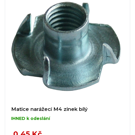
Matice narážecí M4 zinek bílý
IHNED k odeslání
0,45 Kč