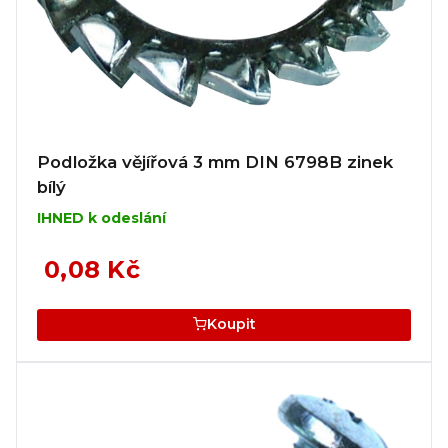
Podložka vějířová 3 mm DIN 6798B zinek
bílý
IHNED k odeslání
0,08 Kč
Koupit