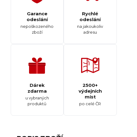
Garance
Rychlé
odeslání
odeslání
nepoškozeného
na jakoukoliv
zboží
adresu
Dárek
2500+
zdarma
výdejních
míst
u vybraných
produktů
po celé ČR