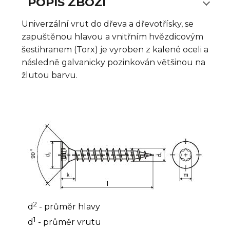
POPIS ZBOŽÍ
Univerzální vrut do dřeva a dřevotřísky, se
zapuštěnou hlavou a vnitřním hvězdicovým
šestihranem (Torx) je vyroben z kalené oceli a
následně galvanicky pozinkován většinou na
žlutou barvu.
2
d
- průměr hlavy
1
d
- průměr vrutu