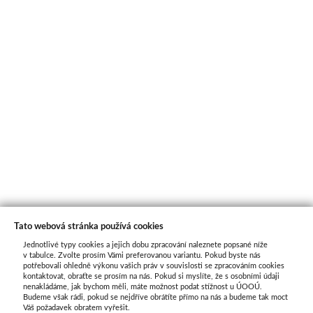
Tato webová stránka používá cookies
Jednotlivé typy cookies a jejich dobu zpracování naleznete popsané níže
O nás
v tabulce. Zvolte prosím Vámi preferovanou variantu. Pokud byste nás
potřebovali ohledně výkonu vašich práv v souvislosti se zpracováním cookies
kontaktovat, obraťte se prosím na nás. Pokud si myslíte, že s osobními údaji
nenakládáme, jak bychom měli, máte možnost podat stížnost u ÚOOÚ.
ATAX Tech je váš spolehlivý partner v oblasti
Budeme však rádi, pokud se nejdříve obrátíte přímo na nás a budeme tak moct
kotevní techniky, stavebního nářadí a
Váš požadavek obratem vyřešit.