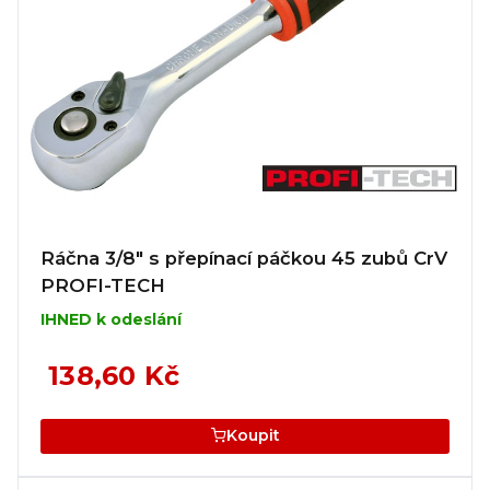
Ráčna 3/8" s přepínací páčkou 45 zubů CrV
PROFI-TECH
IHNED k odeslání
138,60 Kč
Koupit