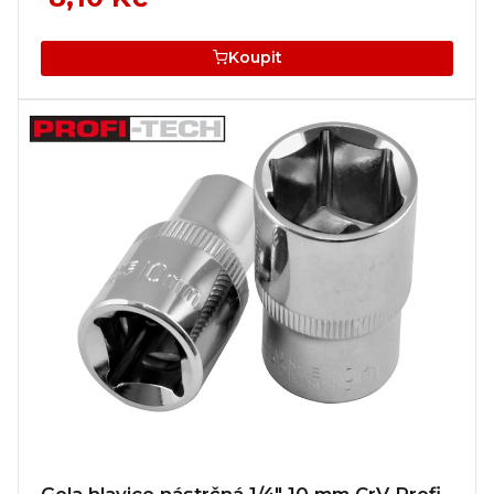
Koupit
Gola hlavice nástrčná 1/4" 10 mm CrV Profi-