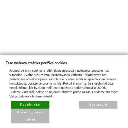
Tato webová stránka používá cookies
Jednotlivé typy cookies a jejich dobu zpracování naleznete popsané níže
O nás
v tabulce. Zvolte prosím Vámi preferovanou variantu. Pokud byste nás
potřebovali ohledně výkonu vašich práv v souvislosti se zpracováním cookies
kontaktovat, obraťte se prosím na nás. Pokud si myslíte, že s osobními údaji
nenakládáme, jak bychom měli, máte možnost podat stížnost u ÚOOÚ.
ATAX Tech je váš spolehlivý partner v oblasti
Budeme však rádi, pokud se nejdříve obrátíte přímo na nás a budeme tak moct
kotevní techniky, stavebního nářadí a
Váš požadavek obratem vyřešit.
příslušenství již 32 let.
Povolit vše
Nastavení
Specializujeme se na prodej profesionálního
Povolit pouze
nářadí značky Milwaukee a dalších
nutné
renomovaných výrobců.