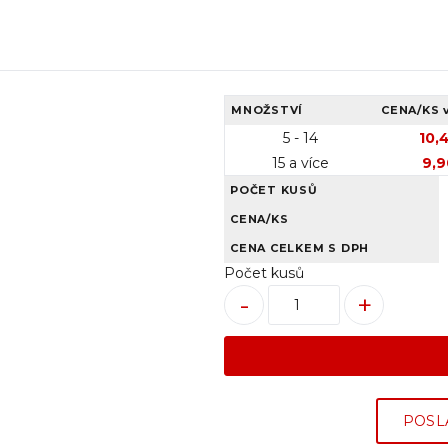
MNOŽSTVÍ
CENA/KS
5 - 14
10,
15 a více
9,9
POČET KUSŮ
CENA/KS
CENA CELKEM S DPH
Počet kusů
-
+
POSL