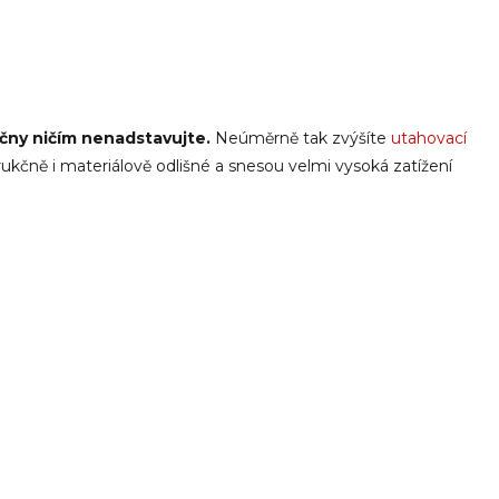
čny ničím nenadstavujte.
Neúměrně tak zvýšíte
utahovací
rukčně i materiálově odlišné a snesou velmi vysoká zatížení