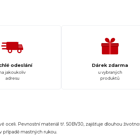
chlé odeslání
Dárek zdarma
na jakoukoliv
u vybraných
adresu
produktů
oceli. Pevnostní materiál tř. 50BV30, zajišťuje dlouhou životnos
 v případě mastných rukou.