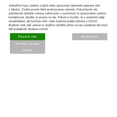
Jednotlivé typy cookies a jejich dobu zpracování naleznete popsané níže
O nás
v tabulce. Zvolte prosím Vámi preferovanou variantu. Pokud byste nás
potřebovali ohledně výkonu vašich práv v souvislosti se zpracováním cookies
kontaktovat, obraťte se prosím na nás. Pokud si myslíte, že s osobními údaji
nenakládáme, jak bychom měli, máte možnost podat stížnost u ÚOOÚ.
ATAX Tech je váš spolehlivý partner v oblasti
Budeme však rádi, pokud se nejdříve obrátíte přímo na nás a budeme tak moct
kotevní techniky, stavebního nářadí a
Váš požadavek obratem vyřešit.
příslušenství již 32 let.
Povolit vše
Nastavení
Specializujeme se na prodej profesionálního
Povolit pouze
nářadí značky Milwaukee a dalších
nutné
renomovaných výrobců.
INFORMACE
O nás
Produkty