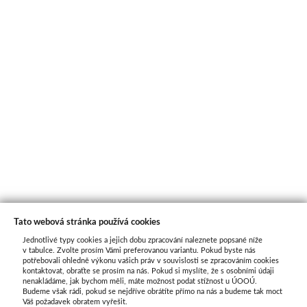
Tato webová stránka používá cookies
Jednotlivé typy cookies a jejich dobu zpracování naleznete popsané níže
O nás
v tabulce. Zvolte prosím Vámi preferovanou variantu. Pokud byste nás
potřebovali ohledně výkonu vašich práv v souvislosti se zpracováním cookies
kontaktovat, obraťte se prosím na nás. Pokud si myslíte, že s osobními údaji
nenakládáme, jak bychom měli, máte možnost podat stížnost u ÚOOÚ.
ATAX Tech je váš spolehlivý partner v oblasti
Budeme však rádi, pokud se nejdříve obrátíte přímo na nás a budeme tak moct
kotevní techniky, stavebního nářadí a
Váš požadavek obratem vyřešit.