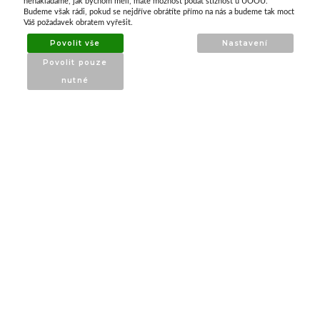
nenakládáme, jak bychom měli, máte možnost podat stížnost u ÚOOÚ.
ATAX Tech je váš spolehlivý partner v oblasti
Budeme však rádi, pokud se nejdříve obrátíte přímo na nás a budeme tak moct
kotevní techniky, stavebního nářadí a
Váš požadavek obratem vyřešit.
příslušenství již 32 let.
Povolit vše
Nastavení
Specializujeme se na prodej profesionálního
Povolit pouze
nářadí značky Milwaukee a dalších
nutné
renomovaných výrobců.
INFORMACE
O nás
Produkty
Poradna
Kontakt