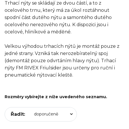
Trhací nýty se skládají ze dvou částí, a to z
ocelového trnu, který má za úkol roztáhnout
spodní část dutého nýtu a samontého dutého
ocelového nerezového nýtu. K dispozici jsou i
ocelové, hliníkové a měděné.
Velkou výhodou trhacích nýtů je montáž pouze z
jedné strany. Vzniká tak nerozebíratelný spoj
(demontáž pouze odvrtáním hlavy nýtu). Trhací
nýty FM RIVEX Friulsider jsou určeny pro ruční i
pneumatické nýtovací kleště.
Rozměry vybírejte z níže uvedeného seznamu.
Řadit: