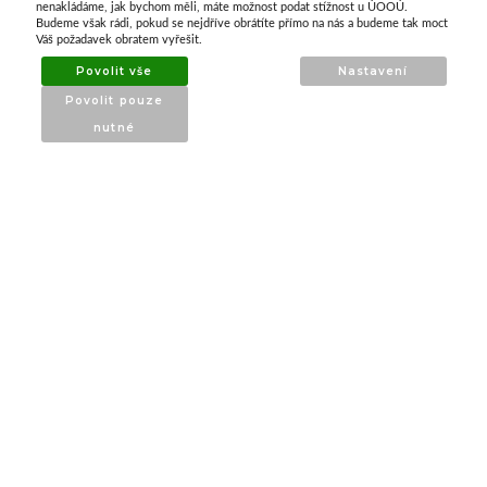
nenakládáme, jak bychom měli, máte možnost podat stížnost u ÚOOÚ.
ATAX Tech je váš spolehlivý partner v oblasti
Budeme však rádi, pokud se nejdříve obrátíte přímo na nás a budeme tak moct
kotevní techniky, stavebního nářadí a
Váš požadavek obratem vyřešit.
příslušenství již 32 let.
Povolit vše
Nastavení
Specializujeme se na prodej profesionálního
Povolit pouze
nářadí značky Milwaukee a dalších
nutné
renomovaných výrobců.
INFORMACE
O nás
Produkty
Poradna
Kontakt