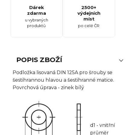
Dárek
2500+
zdarma
výdejních
míst
u vybraných
produktů
po celé ČR
POPIS ZBOŽÍ
Podložka lisovaná DIN 125A pro šrouby se
šestihrannou hlavou a šestihranné matice.
Povrchová úprava - zinek bílý
d1 - vnitřní
průměr