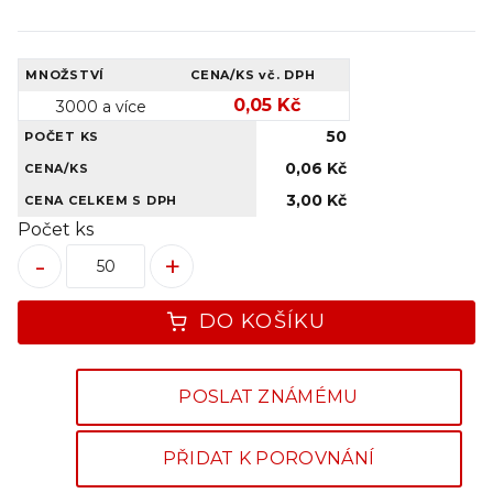
MNOŽSTVÍ
CENA/KS
vč. DPH
0,05 Kč
3000 a více
50
POČET KS
0,06 Kč
CENA/KS
3,00 Kč
CENA CELKEM S DPH
Počet ks
-
+
DO KOŠÍKU
POSLAT ZNÁMÉMU
PŘIDAT K POROVNÁNÍ