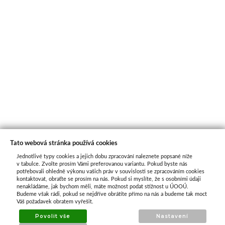
Tato webová stránka používá cookies
Jednotlivé typy cookies a jejich dobu zpracování naleznete popsané níže
O nás
v tabulce. Zvolte prosím Vámi preferovanou variantu. Pokud byste nás
potřebovali ohledně výkonu vašich práv v souvislosti se zpracováním cookies
kontaktovat, obraťte se prosím na nás. Pokud si myslíte, že s osobními údaji
nenakládáme, jak bychom měli, máte možnost podat stížnost u ÚOOÚ.
ATAX Tech je váš spolehlivý partner v oblasti
Budeme však rádi, pokud se nejdříve obrátíte přímo na nás a budeme tak moct
kotevní techniky, stavebního nářadí a
Váš požadavek obratem vyřešit.
příslušenství již 32 let.
Povolit vše
Nastavení