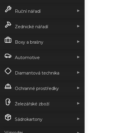
▶
Ruční nářadí
▶
Zednické nářadí
▶
Boxy a brašny
▶
Automotive
▶
Diamantová technika
▶
Ochranné prostředky
▶
Železářské zboží
▶
Sádrokartony
Výprodej
▶