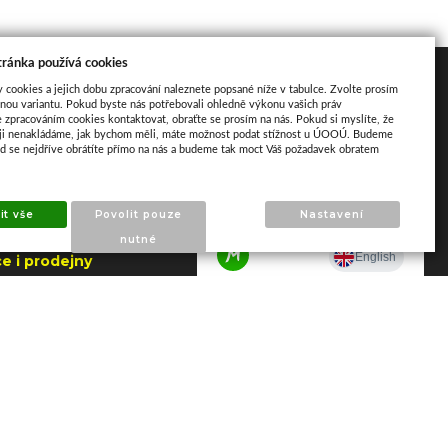
tránka používá cookies
akt
Mapa
y cookies a jejich dobu zpracování naleznete popsané níže v tabulce. Zvolte prosím
nou variantu. Pokud byste nás potřebovali ohledně výkonu vašich práv
e zpracováním cookies kontaktovat, obraťte se prosím na nás. Pokud si myslíte, že
aji nenakládáme, jak bychom měli, máte možnost podat stížnost u ÚOOÚ. Budeme
ud se nejdříve obrátíte přímo na nás a budeme tak moct Váš požadavek obratem
ho 195
apajedla
it vše
Povolit pouze
Nastavení
.2026 do 7.8.2026
nutné
e i prodejny
NY)
 606 790 005 –
a Napajedla
 602 509 549 –
 Zlín