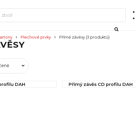
artony
Plechové prvky
Přímé závěsy
(3 produktů)
ÁVĚSY
profilu DAH
Přímý závěs CD profilu DAH
0600/0,8/60
í
IHNED k odeslání
4,19 Kč
Koupit
Koupit