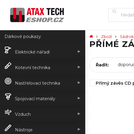
Dárkové poukazy
Zboží
Sádrok
PŘÍMÉ Z
▶
Elektrické nářadí
Řadit:
▶
Kotevní technika
▶
Přímý závěs CD 
Nastřelovací technika
0600/0,8/120
▶
IHNED k odeslán
Spojovací materiály
5,04 Kč
▶
Vzduch
▶
Nástroje