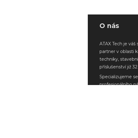
O nás
ATAX Tech je váš 
partner v oblasti 
techniky, stavebn
příslušenství již 32 
Specializujeme se
profesionálního n
Milwaukee a další
renomovaných vý