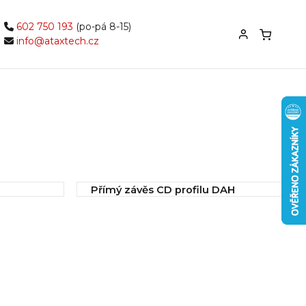
602 750 193
(po-pá 8-15)
info@ataxtech.cz
Přímý závěs CD profilu DAH
0600/1/120
IHNED k odeslání
7,32 Kč
Koupit