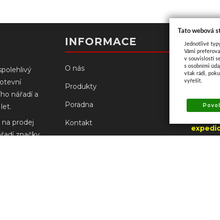
Tato webová s
Kont
INFORMACE
Jednotlivé typ
Vámi preferova
v souvislosti s
s osobními úd
O nás
spolehlivý
však rádi, pok
kotevní
vyřešit.
Palacké
Produkty
ího nářadí a
766 61 N
Poradna
Povol
let.
(od 3.8
 na prodej
Kontakt
expedic
ářadí značky
UZAVŘE
Prodejny
ch
robců.
Doprava a platba
+420
prodejn
Reklamace Milwaukee
+420
prodejna
Obchodní podmínky
Ochrana osobních údajů