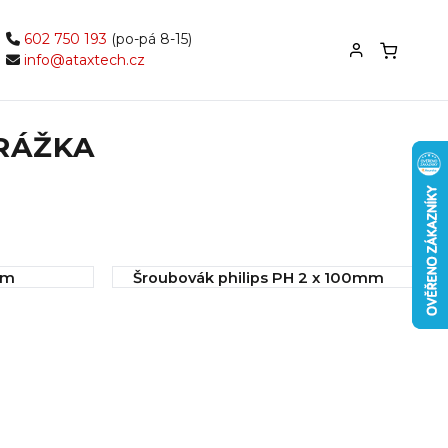
602 750 193
(po-pá 8-15)
info@ataxtech.cz
DRÁŽKA
mm
Šroubovák philips PH 2 x 100mm
IHNED k odeslání
45,00 Kč
Koupit