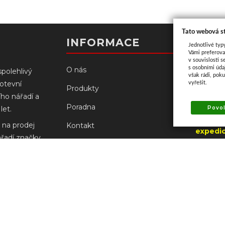
Tato webová s
Kont
INFORMACE
Jednotlivé typ
Vámi preferova
v souvislosti s
s osobními úd
O nás
spolehlivý
však rádi, pok
kotevní
vyřešit.
Palacké
Produkty
ího nářadí a
766 61 N
Poradna
Povol
let.
(od 3.8
 na prodej
Kontakt
expedic
ářadí značky
UZAVŘE
Prodejny
ch
robců.
Doprava a platba
+420
prodejn
Reklamace Milwaukee
+420
prodejna
Obchodní podmínky
Ochrana osobních údajů