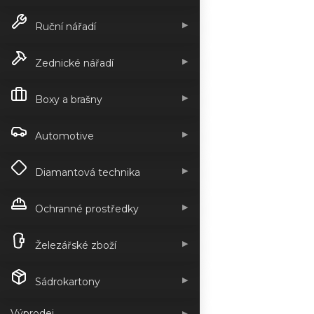
▶
Ruční nářadí
▶
Zednické nářadí
▶
Boxy a brašny
▶
Automotive
▶
Diamantová technika
▶
Ochranné prostředky
▶
Železářské zboží
▶
Sádrokartony
Výprodej
▶