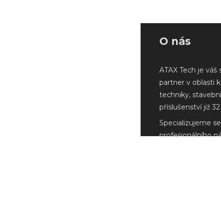
O nás
ATAX Tech je váš 
partner v oblasti 
techniky, stavebn
příslušenství již 32 
Specializujeme se
profesionálního n
Milwaukee a další
renomovaných vý