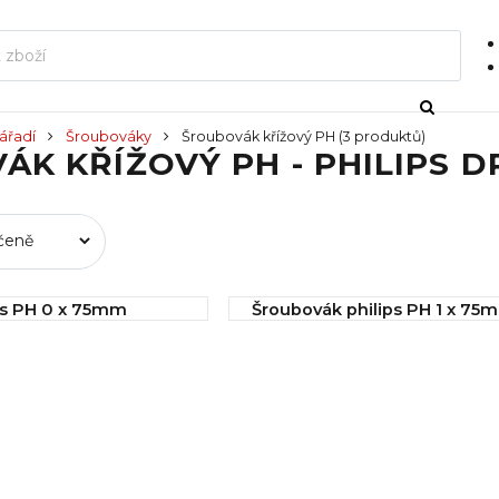
ářadí
Šroubováky
Šroubovák křížový PH
(3 produktů)
ÁK KŘÍŽOVÝ PH - PHILIPS 
ps PH 0 x 75mm
Šroubovák philips PH 1 x 75
í
IHNED k odeslání
35,00 Kč
Koupit
Koupit