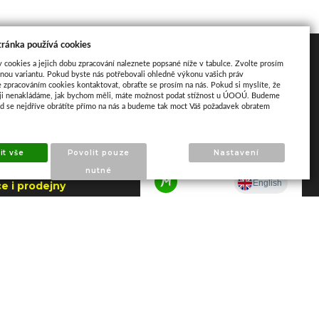
tránka používá cookies
akt
Mapa
y cookies a jejich dobu zpracování naleznete popsané níže v tabulce. Zvolte prosím
nou variantu. Pokud byste nás potřebovali ohledně výkonu vašich práv
e zpracováním cookies kontaktovat, obraťte se prosím na nás. Pokud si myslíte, že
aji nenakládáme, jak bychom měli, máte možnost podat stížnost u ÚOOÚ. Budeme
ud se nejdříve obrátíte přímo na nás a budeme tak moct Váš požadavek obratem
ho 195
apajedla
it vše
Povolit pouze
Nastavení
.2026 do 7.8.2026
nutné
e i prodejny
NY)
 606 790 005 –
a Napajedla
 602 509 549 –
 Zlín