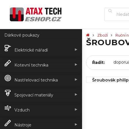
Dárkové poukazy
Zboží
Ruční n
ŠROUBOV
▶
Elektrické nářadí
Řadit:
▶
Kotevní technika
▶
Šroubovák phili
Nastřelovací technika
IHNED k odeslán
▶
30,00 Kč
Spojovací materiály
▶
Vzduch
▶
Nástroje