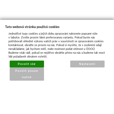
Tato webová stránka používá cookies
Jednotlivé typy cookies a jejich dobu zpracování naleznete popsané níže
O nás
v tabulce. Zvolte prosím Vámi preferovanou variantu. Pokud byste nás
potřebovali ohledně výkonu vašich práv v souvislosti se zpracováním cookies
kontaktovat, obraťte se prosím na nás. Pokud si myslíte, že s osobními údaji
nenakládáme, jak bychom měli, máte možnost podat stížnost u ÚOOÚ.
ATAX Tech je váš spolehlivý partner v oblasti
Budeme však rádi, pokud se nejdříve obrátíte přímo na nás a budeme tak moct
kotevní techniky, stavebního nářadí a
Váš požadavek obratem vyřešit.
příslušenství již 32 let.
Povolit vše
Nastavení
Specializujeme se na prodej profesionálního
Povolit pouze
nářadí značky Milwaukee a dalších
nutné
renomovaných výrobců.