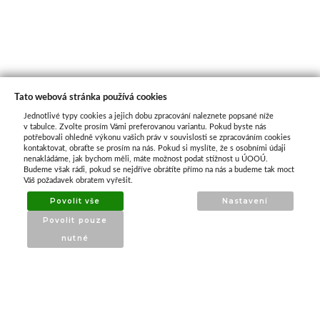
Tato webová stránka používá cookies
Jednotlivé typy cookies a jejich dobu zpracování naleznete popsané níže
O nás
v tabulce. Zvolte prosím Vámi preferovanou variantu. Pokud byste nás
potřebovali ohledně výkonu vašich práv v souvislosti se zpracováním cookies
kontaktovat, obraťte se prosím na nás. Pokud si myslíte, že s osobními údaji
nenakládáme, jak bychom měli, máte možnost podat stížnost u ÚOOÚ.
ATAX Tech je váš spolehlivý partner v oblasti
Budeme však rádi, pokud se nejdříve obrátíte přímo na nás a budeme tak moct
kotevní techniky, stavebního nářadí a
Váš požadavek obratem vyřešit.
příslušenství již 32 let.
Povolit vše
Nastavení
Specializujeme se na prodej profesionálního
Povolit pouze
nářadí značky Milwaukee a dalších
nutné
renomovaných výrobců.