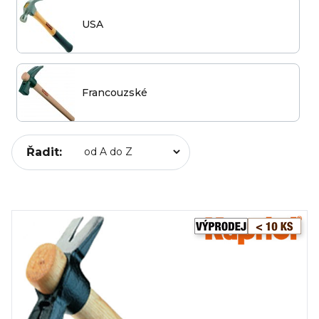
USA
Francouzské
Řadit: