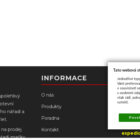
Tato webová s
Kont
INFORMACE
Jednotlivé typ
Vámi preferova
v souvislosti s
s osobními úd
O nás
spolehlivý
však rádi, pok
vyřešit.
kotevní
Palacké
Produkty
ího nářadí a
766 61 N
Poradna
Povol
let.
(od 3.8
 na prodej
Kontakt
expedic
ářadí značky