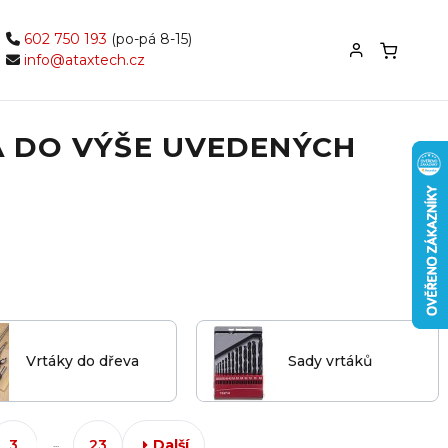
602 750 193
(po-pá 8-15)
info@ataxtech.cz
A DO VÝŠE UVEDENÝCH
Vrtáky do dřeva
Sady vrtáků
3
23
Další
...