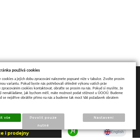
tránka používá cookies
akt
Mapa
y cookies a jejich dobu zpracování naleznete popsané níže v tabulce. Zvolte prosím
nou variantu. Pokud byste nás potřebovali ohledně výkonu vašich práv
e zpracováním cookies kontaktovat, obraťte se prosím na nás. Pokud si myslíte, že
aji nenakládáme, jak bychom měli, máte možnost podat stížnost u ÚOOÚ. Budeme
ud se nejdříve obrátíte přímo na nás a budeme tak moct Váš požadavek obratem
ho 195
apajedla
it vše
Povolit pouze
Nastavení
.2026 do 7.8.2026
nutné
e i prodejny