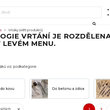
je
Vrtáky
(489 produktů)
OGIE VRTÁNÍ JE ROZDĚLEN
V LEVÉM MENU.
táků viz. podkategorie.
 do kovu
Do betonu a zdiva
1
2