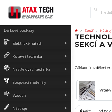
Dárkové poukazy
Zboží
Nástro
TECHNOL
SEKCÍ A 
▶
Elektrické nářadí
▶
Kotevní technika
Základní rozdělení vr
▶
Nastřelovací technika
▶
Spojovací materiály
Vrtáky
▶
Vzduch
▶
Nástroje
Řadit: