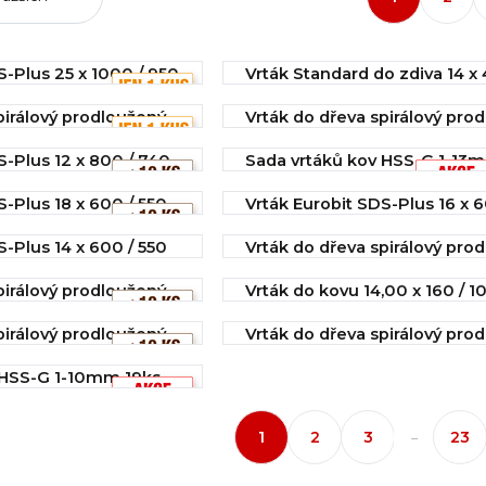
S-Plus 25 x 1000 / 950
Vrták Standard do zdiva 14 x
válcová stopka
í
pirálový prodloužený
Vrták do dřeva spirálový pro
č
IHNED k odeslání
26 x 600
1 148,90 Kč
S-Plus 12 x 800 / 740
Sada vrtáků kov HSS-G 1-13
í
IHNED k odeslání
Koupit
í
IHNED k odeslání
784,00 Kč
S-Plus 18 x 600 / 550
Vrták Eurobit SDS-Plus 16 x 6
Koupit
569,05 Kč
í
IHNED k odeslání
S-Plus 14 x 600 / 550
Vrták do dřeva spirálový pro
Koupit
Koupit
439,50 Kč
22 x 400
Koupit
Koupit
í
pirálový prodloužený
Vrták do kovu 14,00 x 160 / 1
IHNED k odeslání
338 HSS-E kobaltový
Koupit
Koupit
389,00 Kč
pirálový prodloužený
Vrták do dřeva spirálový pro
í
IHNED k odeslání
20 x 400
Koupit
360,00 Kč
 HSS-G 1-10mm 19ks
Koupit
í
IHNED k odeslání
í
313,00 Kč
Koupit
Koupit
1
2
3
23
...
Koupit
Koupit