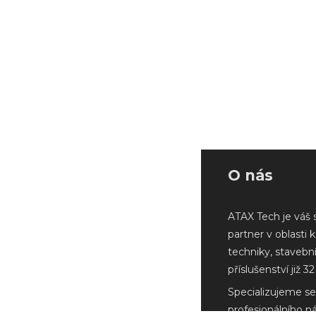
O nás
ATAX Tech je váš 
partner v oblasti 
techniky, stavebn
příslušenství již 32 
Specializujeme se
profesionálního n