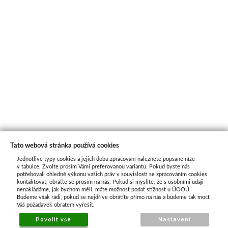
Tato webová stránka používá cookies
Jednotlivé typy cookies a jejich dobu zpracování naleznete popsané níže
O nás
v tabulce. Zvolte prosím Vámi preferovanou variantu. Pokud byste nás
potřebovali ohledně výkonu vašich práv v souvislosti se zpracováním cookies
kontaktovat, obraťte se prosím na nás. Pokud si myslíte, že s osobními údaji
nenakládáme, jak bychom měli, máte možnost podat stížnost u ÚOOÚ.
ATAX Tech je váš spolehlivý partner v oblasti
Budeme však rádi, pokud se nejdříve obrátíte přímo na nás a budeme tak moct
kotevní techniky, stavebního nářadí a
Váš požadavek obratem vyřešit.
příslušenství již 32 let.
Povolit vše
Nastavení