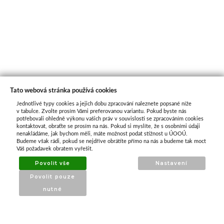
Tato webová stránka používá cookies
Jednotlivé typy cookies a jejich dobu zpracování naleznete popsané níže
O nás
v tabulce. Zvolte prosím Vámi preferovanou variantu. Pokud byste nás
potřebovali ohledně výkonu vašich práv v souvislosti se zpracováním cookies
kontaktovat, obraťte se prosím na nás. Pokud si myslíte, že s osobními údaji
nenakládáme, jak bychom měli, máte možnost podat stížnost u ÚOOÚ.
ATAX Tech je váš spolehlivý partner v oblasti
Budeme však rádi, pokud se nejdříve obrátíte přímo na nás a budeme tak moct
kotevní techniky, stavebního nářadí a
Váš požadavek obratem vyřešit.
příslušenství již 32 let.
Povolit vše
Nastavení
Specializujeme se na prodej profesionálního
Povolit pouze
nářadí značky Milwaukee a dalších
nutné
renomovaných výrobců.