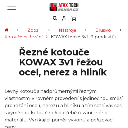
Zboží
Nástroje
Brusivo
Kotouče na řezání
KOWAX tenké 3v1
(9 produktů)
Řezné kotouče
KOWAX 3v1 řežou
ocel, nerez a hliník
Levný kotouč s nadprůměrnými řeznými
vlastnostmi v rovném provedení s jedinečnou směsí
pro řezání ocelí, nerezu a hliníku a tím šetří váš čas
s výměnou kotouče při potřebě řezání jiného
materiálu. Vynikající poměr výkonu a pořizovací
ceny.