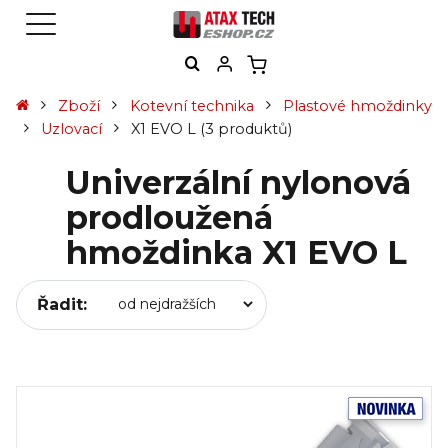
Zboží
Kotevní technika
Plastové hmoždinky
Uzlovací
X1 EVO L
(3 produktů)
Univerzální nylonová
prodloužená
hmoždinka X1 EVO L
Řadit: