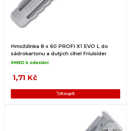
Hmoždinka 8 x 60 PROFI X1 EVO L do
sádrokartonu a dutých cihel Friulsider
IHNED k odeslání
1,71 Kč
Koupit