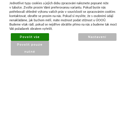
Jednotlivé typy cookies a jejich dobu zpracování naleznete popsané níže
O nás
v tabulce. Zvolte prosím Vámi preferovanou variantu. Pokud byste nás
potřebovali ohledně výkonu vašich práv v souvislosti se zpracováním cookies
kontaktovat, obraťte se prosím na nás. Pokud si myslíte, že s osobními údaji
nenakládáme, jak bychom měli, máte možnost podat stížnost u ÚOOÚ.
ATAX Tech je váš spolehlivý partner v oblasti
Budeme však rádi, pokud se nejdříve obrátíte přímo na nás a budeme tak moct
kotevní techniky, stavebního nářadí a
Váš požadavek obratem vyřešit.
příslušenství již 32 let.
Povolit vše
Nastavení
Specializujeme se na prodej profesionálního
Povolit pouze
nářadí značky Milwaukee a dalších
nutné
renomovaných výrobců.
INFORMACE
O nás
Produkty