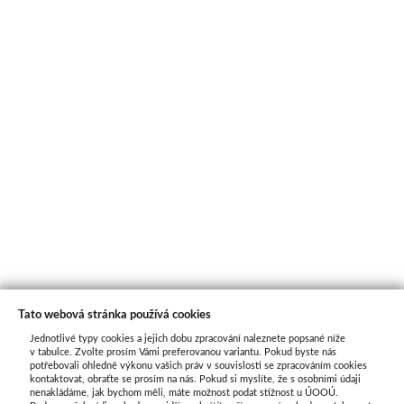
Tato webová stránka používá cookies
Jednotlivé typy cookies a jejich dobu zpracování naleznete popsané níže
O nás
v tabulce. Zvolte prosím Vámi preferovanou variantu. Pokud byste nás
potřebovali ohledně výkonu vašich práv v souvislosti se zpracováním cookies
kontaktovat, obraťte se prosím na nás. Pokud si myslíte, že s osobními údaji
nenakládáme, jak bychom měli, máte možnost podat stížnost u ÚOOÚ.
ATAX Tech je váš spolehlivý partner v oblasti