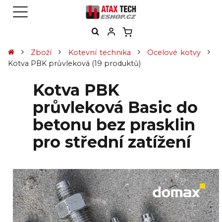
Zboží
Kotevní technika
Ocelové kotvy
Kotva PBK průvleková
(19 produktů)
Kotva PBK
průvleková Basic do
betonu bez prasklin
pro střední zatížení