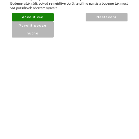
ATAX Tech je váš spolehlivý partner v oblasti
Budeme však rádi, pokud se nejdříve obrátíte přímo na nás a budeme tak moct
kotevní techniky, stavebního nářadí a
Váš požadavek obratem vyřešit.
příslušenství již 32 let.
Povolit vše
Nastavení
Specializujeme se na prodej profesionálního
Povolit pouze
nářadí značky Milwaukee a dalších
nutné
renomovaných výrobců.
INFORMACE
O nás
Produkty
Poradna
Kontakt