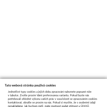
Tato webová stránka používá cookies
Jednotlivé typy cookies a jejich dobu zpracování naleznete popsané níže
O nás
v tabulce. Zvolte prosím Vámi preferovanou variantu. Pokud byste nás
potřebovali ohledně výkonu vašich práv v souvislosti se zpracováním cookies
kontaktovat, obraťte se prosím na nás. Pokud si myslíte, že s osobními údaji
nenakládáme, jak bychom měli, máte možnost podat stížnost u ÚOOÚ.