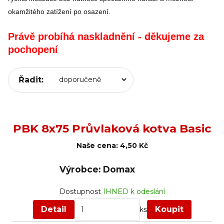
okamžitého zatížení po osazení.
Právě probíhá naskladnění - děkujeme za
pochopení
Řadit:
PBK 8x75 Průvlaková kotva Basic
Naše cena:
4,50 Kč
Výrobce: Domax
Dostupnost
IHNED k odeslání
Detail
Koupit
ks