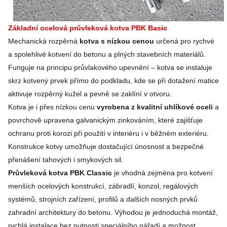
Základní ocelová průvleková kotva PBK Basic
Mechanická rozpěrná
kotva s nízkou cenou
určená pro rychvé
a spolehlivé kotvení do betonu a plných stavebních materiálů.
Funguje na principu průvlakového upevnění – kotva se instaluje
skrz kotvený prvek přímo do podkladu, kde se při dotažení matice
aktivuje rozpěrný kužel a pevně se zaklíní v otvoru.
Kotva je i přes nízkou cenu
vyrobena z kvalitní uhlíkové oceli
a
povrchově upravena galvanickým zinkováním, které zajišťuje
ochranu proti korozi při použití v interiéru i v běžném exteriéru.
Konstrukce kotvy umožňuje dostačující únosnost a bezpečné
přenášení tahových i smykových sil.
Průvleková kotva PBK Classic
je vhodná zejména pro kotvení
menších ocelových konstrukcí, zábradlí, konzol, regálových
systémů, strojních zařízení, profilů a dalších nosných prvků
zahradní architektury do betonu. Výhodou je jednoduchá montáž,
rychlá instalace bez nutnosti speciálního nářadí a možnost