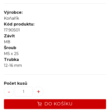
Výrobce:
Koňařík
Kód produktu:
17.90501
Závit
M8
Šroub
M5 x 25
Trubka
12-16 mm
Počet kusů
-
+
DO KOŠÍKU