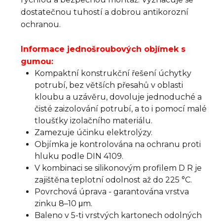
dostatečnou tuhostí a dobrou antikorozní
ochranou.
Informace jednošroubových objímek s
gumou:
Kompaktní konstrukční řešení úchytky
potrubí, bez větších přesahů v oblasti
kloubu a uzávěru, dovoluje jednoduché a
čisté zaizolování potrubí, a to i pomocí malé
tloušťky izolačního materiálu.
Zamezuje účinku elektrolýzy.
Objímka je kontrolována na ochranu proti
hluku podle DIN 4109.
V kombinaci se silikonovým profilem D R je
zajištěna teplotní odolnost až do 225 °C.
Povrchová úprava - garantována vrstva
zinku 8–10 μm.
Baleno v 5-ti vrstvých kartonech odolných