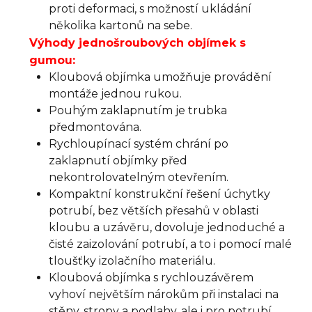
proti deformaci, s možností ukládání
několika kartonů na sebe.
Výhody jednošroubových objímek s
gumou:
Kloubová objímka umožňuje provádění
montáže jednou rukou.
Pouhým zaklapnutím je trubka
předmontována.
Rychloupínací systém chrání po
zaklapnutí objímky před
nekontrolovatelným otevřením.
Kompaktní konstrukční řešení úchytky
potrubí, bez větších přesahů v oblasti
kloubu a uzávěru, dovoluje jednoduché a
čisté zaizolování potrubí, a to i pomocí malé
tloušťky izolačního materiálu.
Kloubová objímka s rychlouzávěrem
vyhoví největším nárokům při instalaci na
stěny, stropy a podlahy, ale i pro potrubí