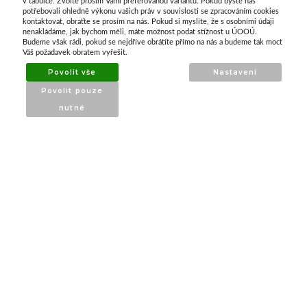
O nás
v tabulce. Zvolte prosím Vámi preferovanou variantu. Pokud byste nás
potřebovali ohledně výkonu vašich práv v souvislosti se zpracováním cookies
kontaktovat, obraťte se prosím na nás. Pokud si myslíte, že s osobními údaji
nenakládáme, jak bychom měli, máte možnost podat stížnost u ÚOOÚ.
ATAX Tech je váš spolehlivý partner v oblasti
Budeme však rádi, pokud se nejdříve obrátíte přímo na nás a budeme tak moct
kotevní techniky, stavebního nářadí a
Váš požadavek obratem vyřešit.
příslušenství již 32 let.
Povolit vše
Nastavení
Specializujeme se na prodej profesionálního
Povolit pouze
nářadí značky Milwaukee a dalších
nutné
renomovaných výrobců.
INFORMACE
O nás
Produkty