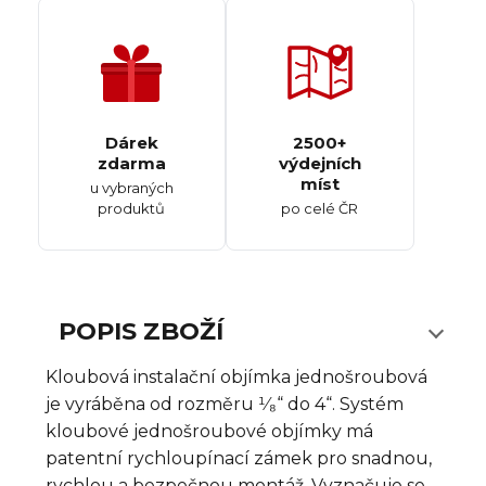
Dárek
2500+
zdarma
výdejních
míst
u vybraných
produktů
po celé ČR
POPIS ZBOŽÍ
Kloubová instalační objímka jednošroubová
je vyráběna od rozměru ¹⁄₈“ do 4“. Systém
kloubové jednošroubové objímky má
patentní rychloupínací zámek pro snadnou,
rychlou a bezpečnou montáž. Vyznačuje se