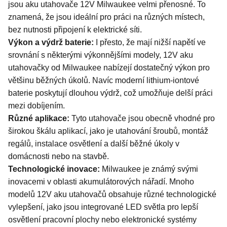
jsou aku utahovače 12V Milwaukee velmi přenosné. To
znamená, že jsou ideální pro práci na různých místech,
bez nutnosti připojení k elektrické síti.
Výkon a výdrž baterie:
I přesto, že mají nižší napětí ve
srovnání s některými výkonnějšími modely, 12V aku
utahovačky od Milwaukee nabízejí dostatečný výkon pro
většinu běžných úkolů. Navíc moderní lithium-iontové
baterie poskytují dlouhou výdrž, což umožňuje delší práci
mezi dobíjením.
Různé aplikace:
Tyto utahovače jsou obecně vhodné pro
širokou škálu aplikací, jako je utahování šroubů, montáž
regálů, instalace osvětlení a další běžné úkoly v
domácnosti nebo na stavbě.
Technologické inovace:
Milwaukee je známý svými
inovacemi v oblasti akumulátorových nářadí. Mnoho
modelů 12V aku utahovačů obsahuje různé technologické
vylepšení, jako jsou integrované LED světla pro lepší
osvětlení pracovní plochy nebo elektronické systémy