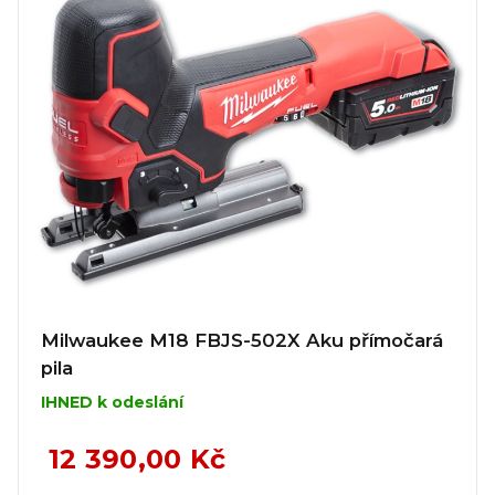
Milwaukee M18 FBJS-502X Aku přímočará
pila
IHNED k odeslání
12 390,00 Kč