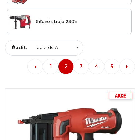
Síťové stroje 230V
Řadit:
1
2
3
4
5