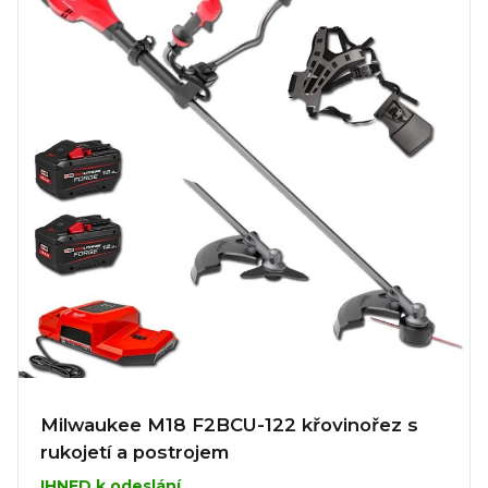
Milwaukee M18 F2BCU-122 křovinořez s
rukojetí a postrojem
IHNED k odeslání