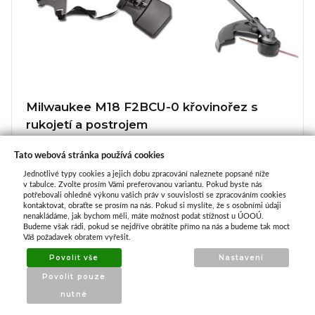
Milwaukee M18 F2BCU-0 křovinořez s
rukojetí a postrojem
IHNED k odeslání
Tato webová stránka používá cookies
Jednotlivé typy cookies a jejich dobu zpracování naleznete popsané níže
16 990,00 Kč
v tabulce. Zvolte prosím Vámi preferovanou variantu. Pokud byste nás
potřebovali ohledně výkonu vašich práv v souvislosti se zpracováním cookies
kontaktovat, obraťte se prosím na nás. Pokud si myslíte, že s osobními údaji
nenakládáme, jak bychom měli, máte možnost podat stížnost u ÚOOÚ.
Koupit
Budeme však rádi, pokud se nejdříve obrátíte přímo na nás a budeme tak moct
Váš požadavek obratem vyřešit.
Povolit vše
Nastavení
Povolit pouze
nutné