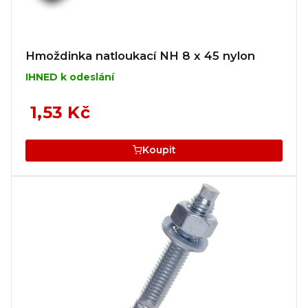
Hmoždinka natloukací NH 8 x 45 nylon
IHNED k odeslání
1,53 Kč
Koupit