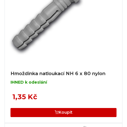
Hmoždinka natloukací NH 6 x 80 nylon
IHNED k odeslání
1,35 Kč
Koupit