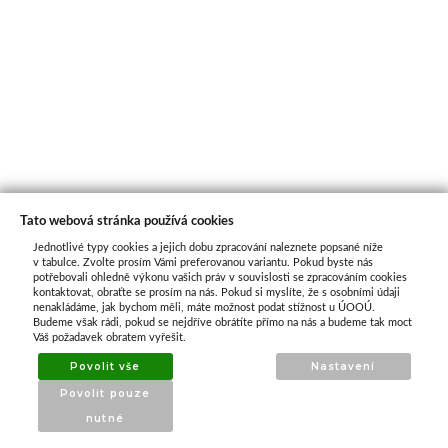
Tato webová stránka používá cookies
Jednotlivé typy cookies a jejich dobu zpracování naleznete popsané níže
O nás
v tabulce. Zvolte prosím Vámi preferovanou variantu. Pokud byste nás
potřebovali ohledně výkonu vašich práv v souvislosti se zpracováním cookies
kontaktovat, obraťte se prosím na nás. Pokud si myslíte, že s osobními údaji
nenakládáme, jak bychom měli, máte možnost podat stížnost u ÚOOÚ.
ATAX Tech je váš spolehlivý partner v oblasti
Budeme však rádi, pokud se nejdříve obrátíte přímo na nás a budeme tak moct
kotevní techniky, stavebního nářadí a
Váš požadavek obratem vyřešit.
příslušenství již 32 let.
Povolit vše
Nastavení
Specializujeme se na prodej profesionálního
Povolit pouze
nářadí značky Milwaukee a dalších
nutné
renomovaných výrobců.