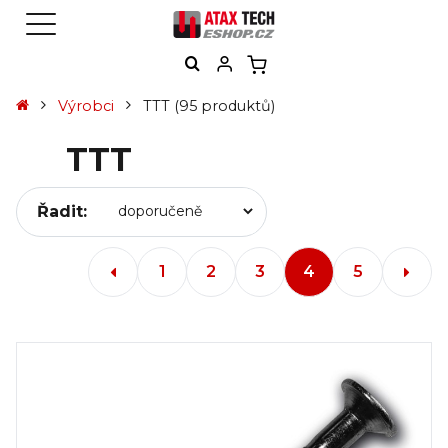
Výrobci
TTT
(95 produktů)
TTT
Řadit:
1
2
3
4
5