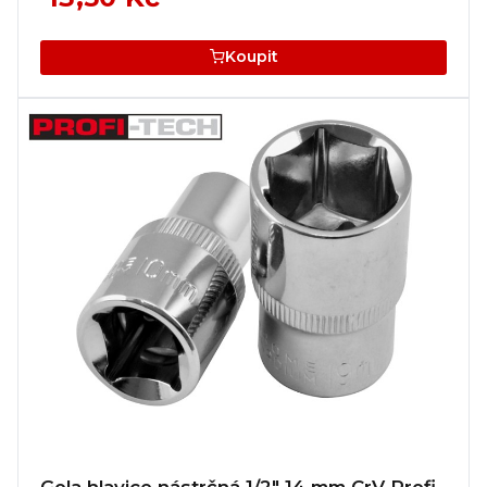
Koupit
Gola hlavice nástrčná 1/2" 14 mm CrV Profi-