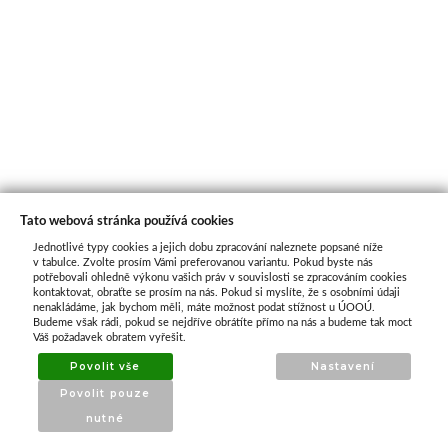
Tato webová stránka používá cookies
Jednotlivé typy cookies a jejich dobu zpracování naleznete popsané níže
O nás
v tabulce. Zvolte prosím Vámi preferovanou variantu. Pokud byste nás
potřebovali ohledně výkonu vašich práv v souvislosti se zpracováním cookies
kontaktovat, obraťte se prosím na nás. Pokud si myslíte, že s osobními údaji
nenakládáme, jak bychom měli, máte možnost podat stížnost u ÚOOÚ.
ATAX Tech je váš spolehlivý partner v oblasti
Budeme však rádi, pokud se nejdříve obrátíte přímo na nás a budeme tak moct
kotevní techniky, stavebního nářadí a
Váš požadavek obratem vyřešit.
příslušenství již 32 let.
Povolit vše
Nastavení
Specializujeme se na prodej profesionálního
Povolit pouze
nářadí značky Milwaukee a dalších
nutné
renomovaných výrobců.